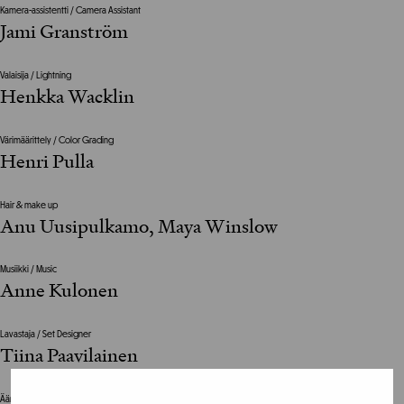
Kamera-assistentti / Camera Assistant
Jami Granström
Valaisija / Lightning
Henkka Wacklin
Värimäärittely / Color Grading
Henri Pulla
Hair & make up
Anu Uusipulkamo, Maya Winslow
Musiikki / Music
Anne Kulonen
Lavastaja / Set Designer
Tiina Paavilainen
Ääni / Sound