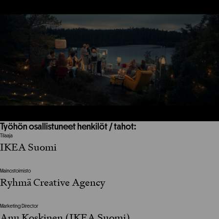
Työhön osallistuneet henkilöt / tahot:
Tilaaja
IKEA Suomi
Mainostoimisto
Ryhmä Creative Agency
Marketing Director
Anu Koskinen (IKEA Suomi)