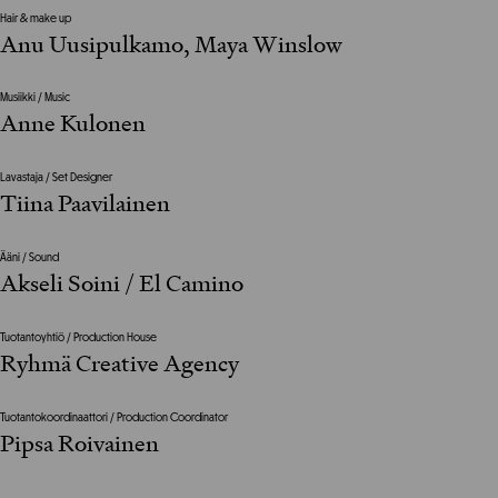
Hair & make up
Anu Uusipulkamo, Maya Winslow
Musiikki / Music
Anne Kulonen
Lavastaja / Set Designer
Tiina Paavilainen
Ääni / Sound
Akseli Soini / El Camino
Tuotantoyhtiö / Production House
Ryhmä Creative Agency
Tuotantokoordinaattori / Production Coordinator
Pipsa Roivainen