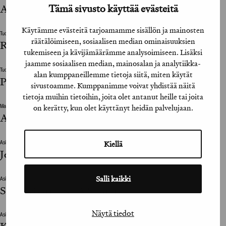
Tämä sivusto käyttää evästeitä
Akseli Soini / El Camino
Käytämme evästeitä tarjoamamme sisällön ja mainosten
Tuotantoyhtiö / Production House
räätälöimiseen, sosiaalisen median ominaisuuksien
Ryhmä Creative Agency
tukemiseen ja kävijämäärämme analysoimiseen. Lisäksi
jaamme sosiaalisen median, mainosalan ja analytiikka-
Tuotantokoordinaattori / Production Coordinator
alan kumppaneillemme tietoja siitä, miten käytät
Pipsa Roivainen
sivustoamme. Kumppanimme voivat yhdistää näitä
tietoja muihin tietoihin, joita olet antanut heille tai joita
on kerätty, kun olet käyttänyt heidän palvelujaan.
Marketing Director
Anu Koskinen (IKEA Suomi)
Kiellä
Asiakkaan vastuuhenkilö / Client’s Representative
Johanna Granqvist (IKEA Suomi)
Salli kaikki
Asiakkaan vastuuhenkilö / Client’s Representative
Salme Saari (IKEA Suomi)
Näytä tiedot
Asiakkaan vastuuhenkilö / Client’s Representative