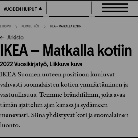
Siirry
VUODEN HUIPUT
VUODEN HUIPUT
suoraan
sisältöön
ETUSIVU
KILPAILUTYÖT
IKEA – MATKALLA KOTIIN
Arkisto
IKEA – Matkalla kotiin
2022
Vuosikirjatyö,
Liikkuva kuva
IKEA Suomen uuteen positioon kuuluvat
vahvasti suomalaisten kotien ymmärtäminen ja
vastuullisuus. Teimme brändifilmin, joka avaa
tämän ajattelun ajan kanssa ja sydämeen
menevästi. Siinä yhdistyvät koti ja suomalainen
luonto.