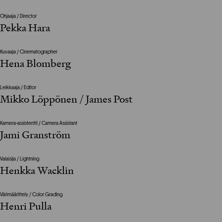
Ohjaaja / Director
Pekka Hara
Kuvaaja / Cinematographer
Hena Blomberg
Leikkaaja / Editor
Mikko Löppönen / James Post
Kamera-assistentti / Camera Assistant
Jami Granström
Valaisija / Lightning
Henkka Wacklin
Värimäärittely / Color Grading
Henri Pulla