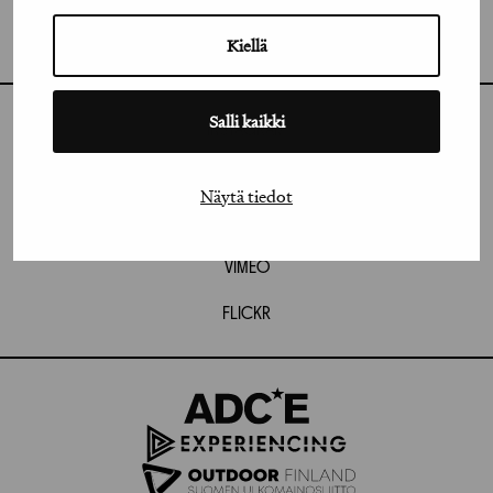
GRAFIA RY
GRAFIA(AT)GRAFIA.FI
UUDENMAANKATU 11 B 9,
Kiellä
00120 HELSINKI
Salli kaikki
INSTAGRAM
LINKEDIN
Näytä tiedot
FACEBOOK
VIMEO
FLICKR