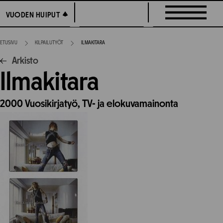
Siirry
VUODEN HUIPUT
VUODEN HUIPUT
suoraan
sisältöön
ETUSIVU
KILPAILUTYÖT
ILMAKITARA
Arkisto
Ilmakitara
2000
Vuosikirjatyö,
TV- ja elokuvamainonta