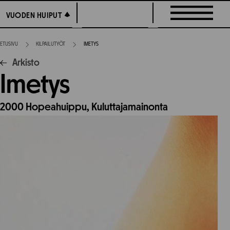
Siirry
VUODEN HUIPUT
VUODEN HUIPUT
suoraan
sisältöön
ETUSIVU
KILPAILUTYÖT
IMETYS
Arkisto
Imetys
2000
Hopeahuippu,
Kuluttajamainonta