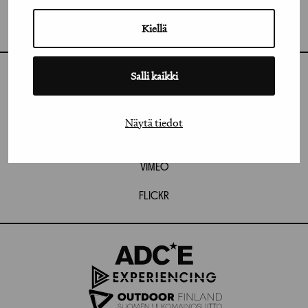
GRAFIA RY
GRAFIA(AT)GRAFIA.FI
UUDENMAANKATU 11 B 9,
Kiellä
00120 HELSINKI
Salli kaikki
INSTAGRAM
LINKEDIN
Näytä tiedot
FACEBOOK
VIMEO
FLICKR