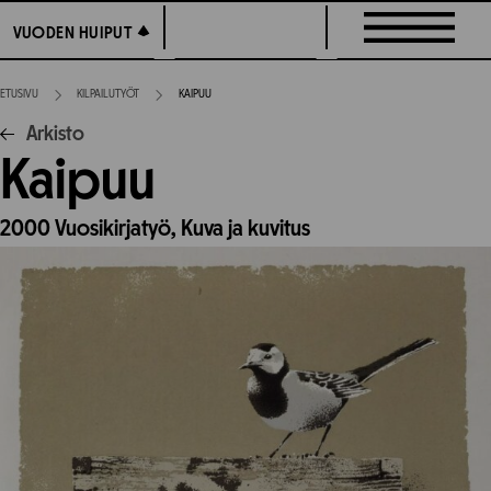
Siirry
VUODEN HUIPUT
VUODEN HUIPUT
suoraan
sisältöön
ETUSIVU
KILPAILUTYÖT
KAIPUU
Arkisto
Kaipuu
2000
Vuosikirjatyö,
Kuva ja kuvitus