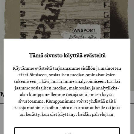
Tämä sivusto käyttää evästeitä
Käytämme evästeitä tarjoamamme sisällön ja mainosten
räätälöimiseen, sosiaalisen median ominaisuuksien
tukemiseen ja kävijämäärämme analysoimiseen. Lisäksi
jaamme sosiaalisen median, mainosalan ja analytiikka-
alan kumppaneillemme tietoja siitä, miten käytät
Työhön osallistuneet henkilöt / tahot:
sivustoamme. Kumppanimme voivat yhdistää näitä
tietoja muihin tietoihin, joita olet antanut heille tai joita
on kerätty, kun olet käyttänyt heidän palvelujaan.
GRAFIA RY
GRAFIA(AT)GRAFIA.FI
UUDENMAANKATU 11 B 9,
00120 HELSINKI