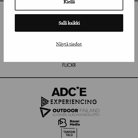
Kiellä
INSTAGRAM
Salli kaikki
LINKEDIN
FACEBOOK
Näytä tiedot
VIMEO
FLICKR