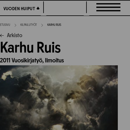
Siirry
VUODEN HUIPUT
VUODEN HUIPUT
suoraan
sisältöön
ETUSIVU
KILPAILUTYÖT
KARHU RUIS
Arkisto
Karhu Ruis
2011
Vuosikirjatyö,
Ilmoitus