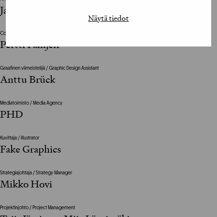
Jannis Mavrostomos
Näytä tiedot
Copywriter
Pertti Pällijeff
Graafinen viimeistelijä / Graphic Design Assistant
Anttu Brück
Mediatoimisto / Media Agency
PHD
Kuvittaja / Illustrator
Fake Graphics
Strategiajohtaja / Strategy Manager
Mikko Hovi
Projektinjohto / Project Management