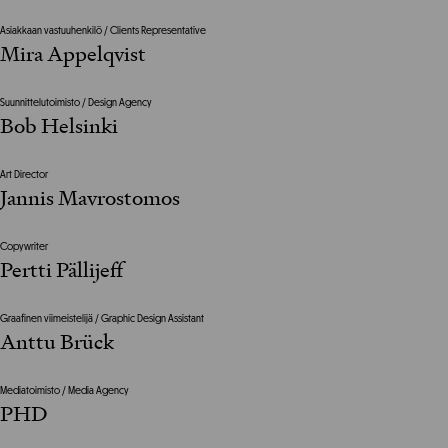
Asiakkaan vastuuhenkilö / Clients Representative
Mira Appelqvist
Suunnittelutoimisto / Design Agency
Bob Helsinki
Art Director
Jannis Mavrostomos
Copywriter
Pertti Pällijeff
Graafinen viimeistelijä / Graphic Design Assistant
Anttu Brück
Mediatoimisto / Media Agency
PHD