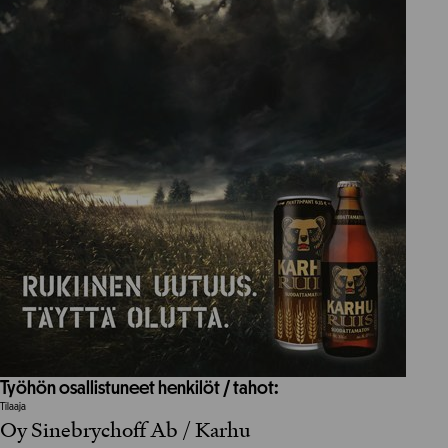
Työhön osallistuneet henkilöt / tahot:
Tilaaja
Oy Sinebrychoff Ab / Karhu