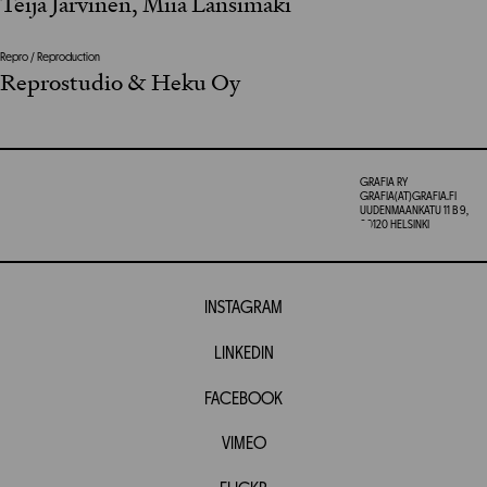
Teija Järvinen, Miia Länsimäki
Repro / Reproduction
Reprostudio & Heku Oy
GRAFIA RY
GRAFIA(AT)GRAFIA.FI
UUDENMAANKATU 11 B 9,
00120 HELSINKI
INSTAGRAM
LINKEDIN
FACEBOOK
VIMEO