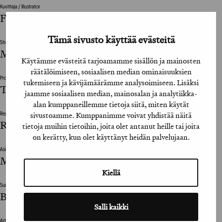
Kuvittaja / Illustrator
Fake Graphics
Tämä sivusto käyttää evästeitä
Strategiajohtaja / Strategy Manager
Mikko Hovi
Käytämme evästeitä tarjoamamme sisällön ja mainosten
räätälöimiseen, sosiaalisen median ominaisuuksien
Projektinjohto / Project Management
tukemiseen ja kävijämäärämme analysoimiseen. Lisäksi
Teija Järvinen, Miia Länsimäki
jaamme sosiaalisen median, mainosalan ja analytiikka-
alan kumppaneillemme tietoja siitä, miten käytät
sivustoamme. Kumppanimme voivat yhdistää näitä
Repro / Reproduction
Reprostudio & Heku Oy
tietoja muihin tietoihin, joita olet antanut heille tai joita
on kerätty, kun olet käyttänyt heidän palvelujaan.
Asiakkaan vastuuhenkilö / Clients Representative
Mira Appelqvist
Kiellä
Suunnittelutoimisto / Design Agency
Bob Helsinki
Salli kaikki
Art Director