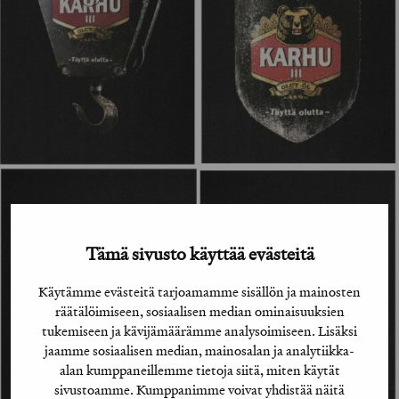
Tämä sivusto käyttää evästeitä
Käytämme evästeitä tarjoamamme sisällön ja mainosten
räätälöimiseen, sosiaalisen median ominaisuuksien
tukemiseen ja kävijämäärämme analysoimiseen. Lisäksi
jaamme sosiaalisen median, mainosalan ja analytiikka-
alan kumppaneillemme tietoja siitä, miten käytät
sivustoamme. Kumppanimme voivat yhdistää näitä