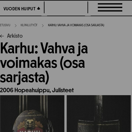
Siirry
VUODEN HUIPUT
VUODEN HUIPUT
suoraan
sisältöön
ETUSIVU
KILPAILUTYÖT
KARHU: VAHVA JA VOIMAKAS (OSA SARJASTA)
Arkisto
Karhu: Vahva ja
voimakas (osa
sarjasta)
2006
Hopeahuippu,
Julisteet