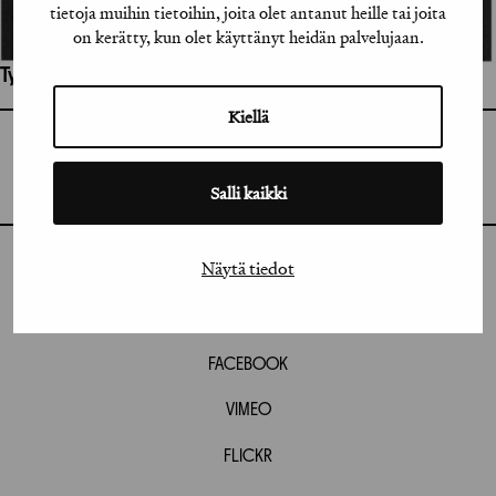
tietoja muihin tietoihin, joita olet antanut heille tai joita
on kerätty, kun olet käyttänyt heidän palvelujaan.
Työhön osallistuneet henkilöt / tahot:
Kiellä
GRAFIA RY
GRAFIA(AT)GRAFIA.FI
UUDENMAANKATU 11 B 9,
Salli kaikki
00120 HELSINKI
Näytä tiedot
INSTAGRAM
LINKEDIN
FACEBOOK
VIMEO
FLICKR