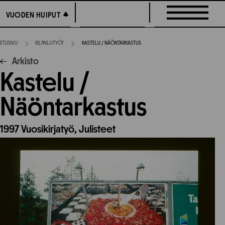
Siirry
VUODEN HUIPUT
VUODEN HUIPUT
suoraan
sisältöön
ETUSIVU
KILPAILUTYÖT
KASTELU / NÄÖNTARKASTUS
Arkisto
Kastelu /
Näöntarkastus
1997
Vuosikirjatyö,
Julisteet