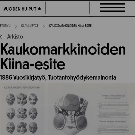
Siirry
VUODEN HUIPUT
VUODEN HUIPUT
suoraan
sisältöön
ETUSIVU
KILPAILUTYÖT
KAUKOMARKKINOIDEN KIINA-ESITE
Arkisto
Kaukomarkkinoiden
Kiina-esite
1986
Vuosikirjatyö,
Tuotantohyödykemainonta