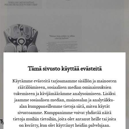
Tämä sivusto käyttää evästeitä
Käytämme evästeitä tarjoamamme sisällön ja mainosten
räätälöimiseen, sosiaalisen median ominaisuuksien
tukemiseen ja kävijämäärämme analysoimiseen. Lisäksi
jaamme sosiaalisen median, mainosalan ja analytiikka-
alan kumppaneillemme tietoja siitä, miten käytät
sivustoamme. Kumppanimme voivat yhdistää näitä
tietoja muihin tietoihin, joita olet antanut heille tai joita
Työhön osallistuneet henkilöt / tahot:
on kerätty, kun olet käyttänyt heidän palvelujaan.