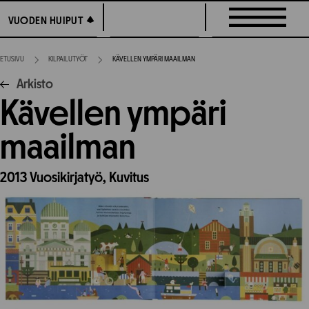
Siirry
VUODEN HUIPUT
VUODEN HUIPUT
suoraan
sisältöön
ETUSIVU
KILPAILUTYÖT
KÄVELLEN YMPÄRI MAAILMAN
Arkisto
Kävellen ympäri
maailman
2013
Vuosikirjatyö,
Kuvitus