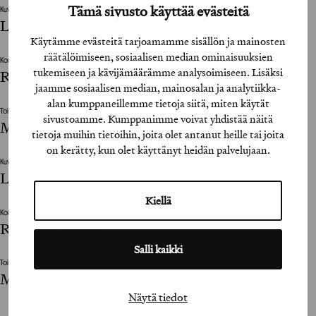
Tämä sivusto käyttää evästeitä
Kuvittaja / Illustrator
Lotta Nieminen
Käytämme evästeitä tarjoamamme sisällön ja mainosten
räätälöimiseen, sosiaalisen median ominaisuuksien
Konseptisuunnittelija / Concept Designer
tukemiseen ja kävijämäärämme analysoimiseen. Lisäksi
Rachel Williams
jaamme sosiaalisen median, mainosalan ja analytiikka-
alan kumppaneillemme tietoja siitä, miten käytät
Toimittaja / Editor
sivustoamme. Kumppanimme voivat yhdistää näitä
Marina Johnson
tietoja muihin tietoihin, joita olet antanut heille tai joita
on kerätty, kun olet käyttänyt heidän palvelujaan.
Kuvittaja / Illustrator
Lotta Nieminen
Kiellä
Konseptisuunnittelija / Concept Designer
Rachel Williams
Salli kaikki
Toimittaja / Editor
Marina Johnson
Näytä tiedot