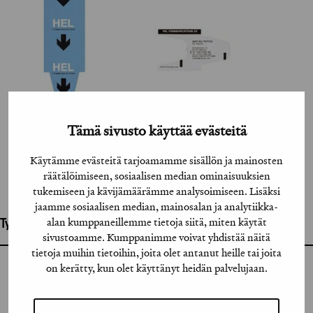
Tämä sivusto käyttää evästeitä
Käytämme evästeitä tarjoamamme sisällön ja mainosten
räätälöimiseen, sosiaalisen median ominaisuuksien
tukemiseen ja kävijämäärämme analysoimiseen. Lisäksi
jaamme sosiaalisen median, mainosalan ja analytiikka-
alan kumppaneillemme tietoja siitä, miten käytät
Työhön osallistuneet henkilöt / tahot:
sivustoamme. Kumppanimme voivat yhdistää näitä
tietoja muihin tietoihin, joita olet antanut heille tai joita
on kerätty, kun olet käyttänyt heidän palvelujaan.
GRAFIA RY
GRAFIA(AT)GRAFIA.FI
UUDENMAANKATU 11 B 9,
00120 HELSINKI