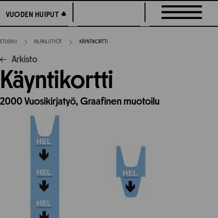
Siirry
VUODEN HUIPUT
VUODEN HUIPUT
suoraan
sisältöön
ETUSIVU
KILPAILUTYÖT
KÄYNTIKORTTI
Arkisto
Käyntikortti
2000
Vuosikirjatyö,
Graafinen muotoilu