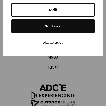
GRAFIA RY
GRAFIA(AT)GRAFIA.FI
UUDENMAANKATU 11 B 9,
Kiellä
00120 HELSINKI
Salli kaikki
INSTAGRAM
LINKEDIN
Näytä tiedot
FACEBOOK
VIMEO
FLICKR