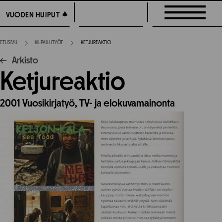
Siirry
VUODEN HUIPUT
VUODEN HUIPUT
suoraan
sisältöön
ETUSIVU
KILPAILUTYÖT
KETJUREAKTIO
Arkisto
Ketjureaktio
2001
Vuosikirjatyö,
TV- ja elokuvamainonta