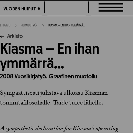
Siirry
VUODEN HUIPUT
VUODEN HUIPUT
suoraan
sisältöön
ETUSIVU
KILPAILUTYÖT
KIASMA – EN IHAN YMMÄRRÄ…
Arkisto
Kiasma – En ihan
ymmärrä…
2008
Vuosikirjatyö,
Graafinen muotoilu
Sympaattisesti julistava ulkoasu Kiasman
toimintafilosofialle. Taide tulee lähelle.
A sympathetic declaration for Kiasma's operating