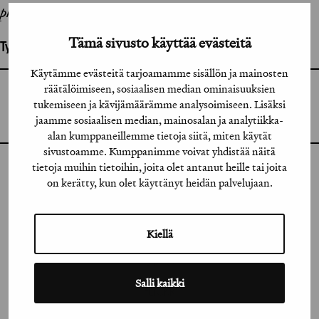
philosophy. Art comes close.
Tämä sivusto käyttää evästeitä
Työhön osallistuneet henkilöt / tahot:
Käytämme evästeitä tarjoamamme sisällön ja mainosten
räätälöimiseen, sosiaalisen median ominaisuuksien
GRAFIA RY
tukemiseen ja kävijämäärämme analysoimiseen. Lisäksi
GRAFIA(AT)GRAFIA.FI
UUDENMAANKATU 11 B 9,
jaamme sosiaalisen median, mainosalan ja analytiikka-
00120 HELSINKI
alan kumppaneillemme tietoja siitä, miten käytät
sivustoamme. Kumppanimme voivat yhdistää näitä
tietoja muihin tietoihin, joita olet antanut heille tai joita
INSTAGRAM
on kerätty, kun olet käyttänyt heidän palvelujaan.
LINKEDIN
Kiellä
FACEBOOK
VIMEO
Salli kaikki
FLICKR