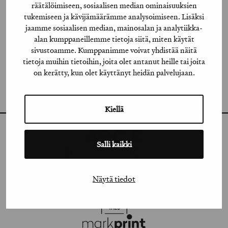
räätälöimiseen, sosiaalisen median ominaisuuksien
INSTAGRAM
tukemiseen ja kävijämäärämme analysoimiseen. Lisäksi
jaamme sosiaalisen median, mainosalan ja analytiikka-
LINKEDIN
alan kumppaneillemme tietoja siitä, miten käytät
sivustoamme. Kumppanimme voivat yhdistää näitä
FACEBOOK
tietoja muihin tietoihin, joita olet antanut heille tai joita
on kerätty, kun olet käyttänyt heidän palvelujaan.
VIMEO
FLICKR
Kiellä
Salli kaikki
Näytä tiedot