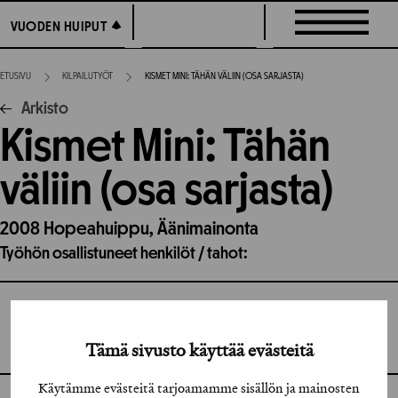
Siirry
VUODEN HUIPUT
VUODEN HUIPUT
suoraan
sisältöön
ETUSIVU
KILPAILUTYÖT
KISMET MINI: TÄHÄN VÄLIIN (OSA SARJASTA)
Arkisto
Kismet Mini: Tähän
väliin (osa sarjasta)
2008
Hopeahuippu,
Äänimainonta
Työhön osallistuneet henkilöt / tahot:
GRAFIA RY
GRAFIA(AT)GRAFIA.FI
UUDENMAANKATU 11 B 9,
Tämä sivusto käyttää evästeitä
00120 HELSINKI
Käytämme evästeitä tarjoamamme sisällön ja mainosten