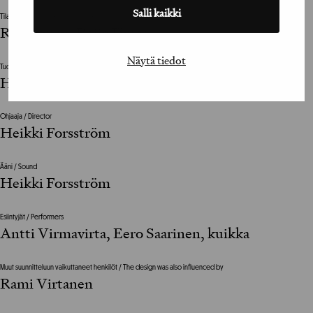
Salli kaikki
Tilaajan vastuuhenkilö / Clients Representative
Ria Nyman, Reijo Jämes
Näytä tiedot
Tuottaja / Producer
Heikki Forsström
Ohjaaja / Director
Heikki Forsström
Ääni / Sound
Heikki Forsström
Esiintyjät / Performers
Antti Virmavirta, Eero Saarinen, kuikka
Muut suunnitteluun vaikuttaneet henkilöt / The design was also influenced by
Rami Virtanen