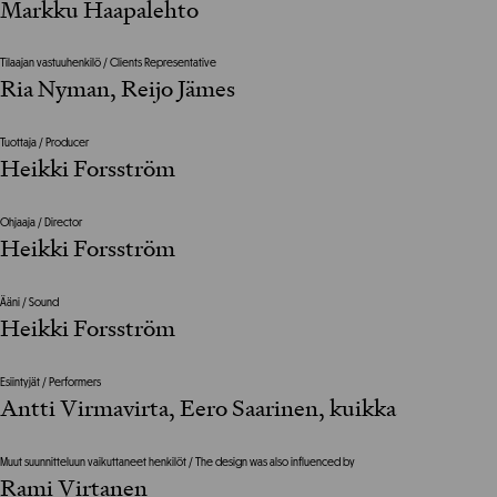
Markku Haapalehto
Tilaajan vastuuhenkilö / Clients Representative
Ria Nyman, Reijo Jämes
Tuottaja / Producer
Heikki Forsström
Ohjaaja / Director
Heikki Forsström
Ääni / Sound
Heikki Forsström
Esiintyjät / Performers
Antti Virmavirta, Eero Saarinen, kuikka
Muut suunnitteluun vaikuttaneet henkilöt / The design was also influenced by
Rami Virtanen