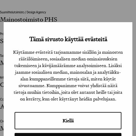
Suunnittelutoimisto / Design Agency
Mainostoimisto PHS
Projektinjohto / Project Management
Tämä sivusto käyttää evästeitä
Suvituuli Tuukkanen, Sara Hirvonen
Käytämme evästeitä tarjoamamme sisällön ja mainosten
Tuotantoyhtiö / Production House
räätälöimiseen, sosiaalisen median ominaisuuksien
Miracle Sound Oy
tukemiseen ja kävijämäärämme analysoimiseen. Lisäksi
jaamme sosiaalisen median, mainosalan ja analytiikka-
alan kumppaneillemme tietoja siitä, miten käytät
Art Director
Ossi Honkanen
sivustoamme. Kumppanimme voivat yhdistää näitä
tietoja muihin tietoihin, joita olet antanut heille tai joita
on kerätty, kun olet käyttänyt heidän palvelujaan.
Copywriter
Antti Toivonen
Kiellä
Creative director
Markku Haapalehto