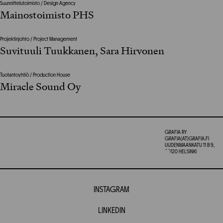
Suunnittelutoimisto / Design Agency
Mainostoimisto PHS
Projektinjohto / Project Management
Suvituuli Tuukkanen, Sara Hirvonen
Tuotantoyhtiö / Production House
Miracle Sound Oy
GRAFIA RY
GRAFIA(AT)GRAFIA.FI
UUDENMAANKATU 11 B 9,
00120 HELSINKI
INSTAGRAM
LINKEDIN