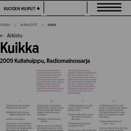
Siirry
VUODEN HUIPUT
VUODEN HUIPUT
suoraan
sisältöön
ETUSIVU
KILPAILUTYÖT
KUIKKA
Arkisto
Kuikka
2009
Kultahuippu,
Radiomainossarja