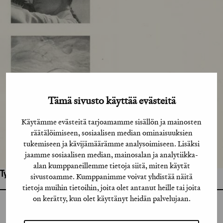
Tämä sivusto käyttää evästeitä
Käytämme evästeitä tarjoamamme sisällön ja mainosten
räätälöimiseen, sosiaalisen median ominaisuuksien
tukemiseen ja kävijämäärämme analysoimiseen. Lisäksi
jaamme sosiaalisen median, mainosalan ja analytiikka-
alan kumppaneillemme tietoja siitä, miten käytät
Työhön osallistuneet henkilöt / tahot:
sivustoamme. Kumppanimme voivat yhdistää näitä
tietoja muihin tietoihin, joita olet antanut heille tai joita
on kerätty, kun olet käyttänyt heidän palvelujaan.
GRAFIA RY
GRAFIA(AT)GRAFIA.FI
UUDENMAANKATU 11 B 9,