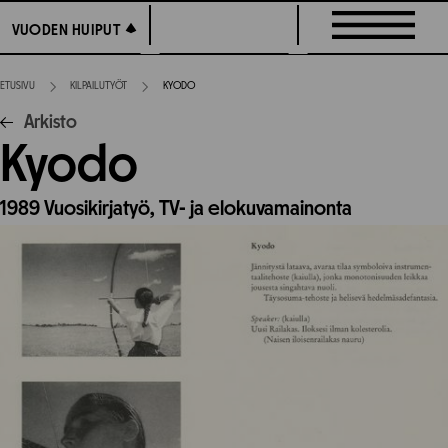
Siirry
VUODEN HUIPUT
VUODEN HUIPUT
suoraan
sisältöön
ETUSIVU
KILPAILUTYÖT
KYODO
Arkisto
Kyodo
1989
Vuosikirjatyö,
TV- ja elokuvamainonta