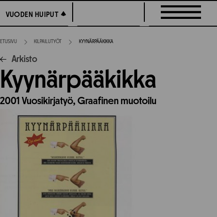
Siirry
VUODEN HUIPUT
VUODEN HUIPUT
suoraan
sisältöön
ETUSIVU
KILPAILUTYÖT
KYYNÄRPÄÄKIKKA
Arkisto
Kyynärpääkikka
2001
Vuosikirjatyö,
Graafinen muotoilu