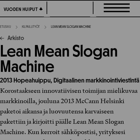
Siirry
VUODEN HUIPUT
VUODEN HUIPUT
suoraan
sisältöön
ETUSIVU
KILPAILUTYÖT
LEAN MEAN SLOGAN MACHINE
Arkisto
Lean Mean Slogan
Machine
2013
Hopeahuippu,
Digitaalinen markkinointiviestintä
Korostaakseen innovatiivisen toimijan mielikuvaa
markkinoilla, jouluna 2013 McCann Helsinki
paketoi aikansa ja luovuutensa karvaiseen
pakettiin ja kirjoitti päälle Lean Mean Slogan
Machine. Kun kerroit sähköpostisi, yrityksesi