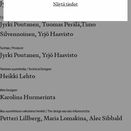
Jyrki Poutanen
Näytä tiedot
Copywriter
Jyrki Poutanen, Tuomas Perälä,Timo
Silvennoinen, Yrjö Haavisto
Tuottaja / Producer
Jyrki Poutanen, Yrjö Haavisto
Tekninen suunnittelija / Technical Designer
Heikki Lehto
Web Designer
Karolina Hurmerinta
Muu suunnitteluun vaikuttanut henkilö / The design was also influenced by
Petteri Lillberg, Maria Lomakina, Alec Sibbald