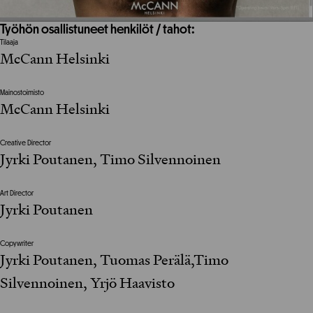
Työhön osallistuneet henkilöt / tahot:
Tilaaja
McCann Helsinki
Mainostoimisto
McCann Helsinki
Creative Director
Jyrki Poutanen, Timo Silvennoinen
Art Director
Jyrki Poutanen
Copywriter
Jyrki Poutanen, Tuomas Perälä,Timo
Silvennoinen, Yrjö Haavisto