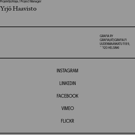
Projektijohtaja / Project Manager
Yrjö Haavisto
GRAFIA RY
GRAFIA(AT)GRAFIA.FI
UUDENMAANKATU 11 B 9,
00120 HELSINKI
INSTAGRAM
LINKEDIN
FACEBOOK
VIMEO
FLICKR