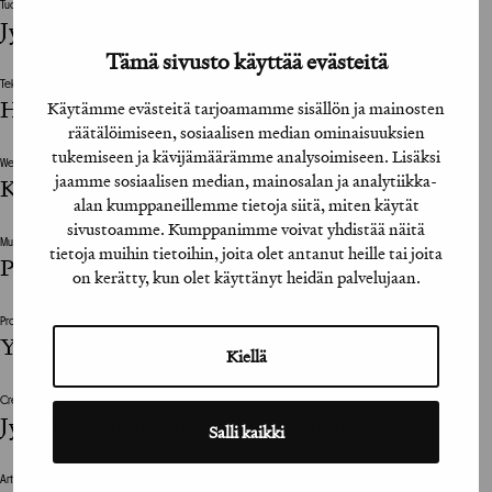
Tuottaja / Producer
Jyrki Poutanen, Yrjö Haavisto
Tämä sivusto käyttää evästeitä
Tekninen suunnittelija / Technical Designer
Heikki Lehto
Käytämme evästeitä tarjoamamme sisällön ja mainosten
räätälöimiseen, sosiaalisen median ominaisuuksien
tukemiseen ja kävijämäärämme analysoimiseen. Lisäksi
Web Designer
jaamme sosiaalisen median, mainosalan ja analytiikka-
Karolina Hurmerinta
alan kumppaneillemme tietoja siitä, miten käytät
sivustoamme. Kumppanimme voivat yhdistää näitä
Muu suunnitteluun vaikuttanut henkilö / The design was also influenced by
tietoja muihin tietoihin, joita olet antanut heille tai joita
Petteri Lillberg, Maria Lomakina, Alec Sibbald
on kerätty, kun olet käyttänyt heidän palvelujaan.
Projektijohtaja / Project Manager
Yrjö Haavisto
Kiellä
Creative Director
Jyrki Poutanen, Timo Silvennoinen
Salli kaikki
Art Director