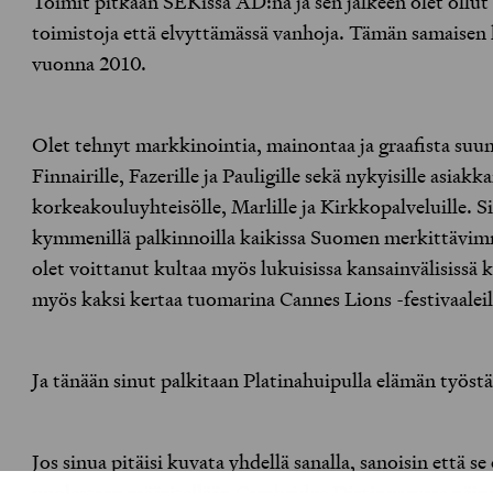
Toimit pitkään SEKissä AD:nä ja sen jälkeen olet ollut
toimistoja että elvyttämässä vanhoja. Tämän samaisen k
vuonna 2010.
Olet tehnyt markkinointia, mainontaa ja graafista suun
Finnairille, Fazerille ja Pauligille sekä nykyisille asiak
korkeakouluyhteisölle, Marlille ja Kirkkopalveluille. S
kymmenillä palkinnoilla kaikissa Suomen merkittävimm
olet voittanut kultaa myös lukuisissa kansainvälisissä k
myös kaksi kertaa tuomarina Cannes Lions -festivaaleil
Ja tänään sinut palkitaan Platinahuipulla elämän työstä
Jos sinua pitäisi kuvata yhdellä sanalla, sanoisin että 
puolestaan määritellään Cambridge Dictionaryssa näin: