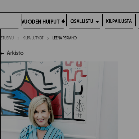
Siirry
suoraan
VUODEN HUIPUT
sisältöön
VUODEN HUIPUT
KILPAILUSTA
OSALLISTU
ETUSIVU
KILPAILUTYÖT
LEENA PERIAHO
Arkisto