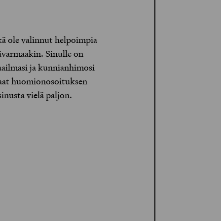
kä ole valinnut helpoimpia
pävarmaakin. Sinulle on
aailmasi ja kunnianhimosi
 saat huomionosoituksen
inusta vielä paljon.