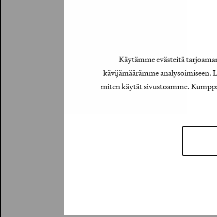
Käytämme evästeitä tarjoamamm
kävijämäärämme analysoimiseen. Lis
miten käytät sivustoamme. Kumppanimm