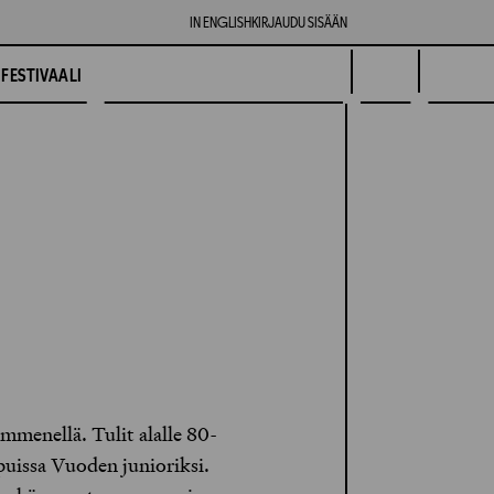
IN ENGLISH
KIRJAUDU SISÄÄN
FESTIVAALI
mmenellä. Tulit alalle 80-
ipuissa Vuoden junioriksi.