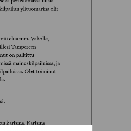
 sekä perustamassa uusia
ilpailun ylituomarina olit
nittelua mm. Valiolle,
kaillesi Tampereen
inut on palkittu
issä mainoskilpailuissa, ja
ilpailuissa. Olet toiminut
la.
si.
se on karisma. Karisma
 ”a special power that some