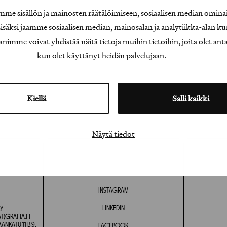
e sisällön ja mainosten räätälöimiseen, sosiaalisen median omina
äksi jaamme sosiaalisen median, mainosalan ja analytiikka-alan ku
e voivat yhdistää näitä tietoja muihin tietoihin, joita olet antanu
kun olet käyttänyt heidän palvelujaan.
Kiellä
Salli kaikki
Näytä tiedot
INSTAGRAM
LINKEDIN
Y
T)GRAFIA.FI
NKATU 11 B 9,
FACEBOOK