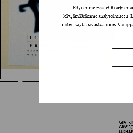
Käytämme evästeitä tarjoamamm
kävijämäärämme analysoimiseen. Lis
miten käytät sivustoamme. Kumppanimm
GRAFIA R
GRAFIA(A
UUDENMAA