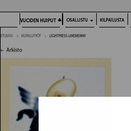
Siirry
suoraan
VUODEN HUIPUT
sisältöön
VUODEN HUIPUT
KILPAILUSTA
OSALLISTU
ETUSIVU
KILPAILUTYÖT
LIGHTPRESS-LIIKEMERKKI
Arkisto