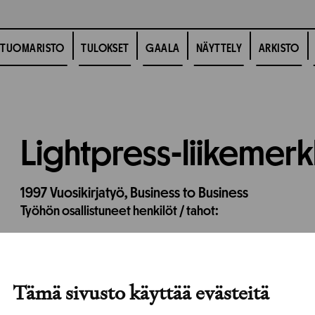
TUOMARISTO
TULOKSET
GAALA
NÄYTTELY
ARKISTO
Lightpress-liikemerk
1997
Vuosikirjatyö,
Business to Business
Työhön osallistuneet henkilöt / tahot:
Tämä sivusto käyttää evästeitä