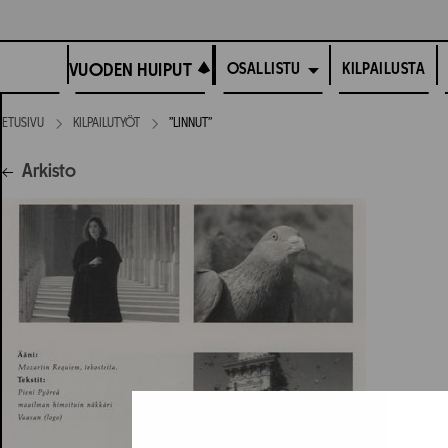
Siirry
suoraan
VUODEN HUIPUT
sisältöön
VUODEN HUIPUT
KILPAILUSTA
OSALLISTU
ETUSIVU
KILPAILUTYÖT
”LINNUT”
Arkisto