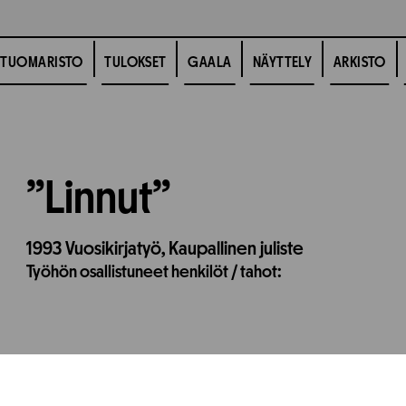
TUOMARISTO
TULOKSET
GAALA
NÄYTTELY
ARKISTO
”Linnut”
1993
Vuosikirjatyö,
Kaupallinen juliste
Työhön osallistuneet henkilöt / tahot: