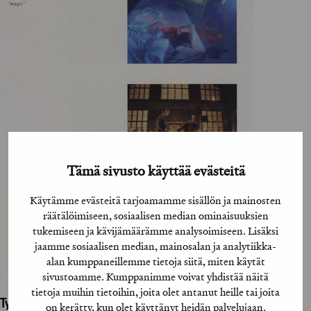
Tämä sivusto käyttää evästeitä
Käytämme evästeitä tarjoamamme sisällön ja mainosten
räätälöimiseen, sosiaalisen median ominaisuuksien
tukemiseen ja kävijämäärämme analysoimiseen. Lisäksi
jaamme sosiaalisen median, mainosalan ja analytiikka-
alan kumppaneillemme tietoja siitä, miten käytät
sivustoamme. Kumppanimme voivat yhdistää näitä
tietoja muihin tietoihin, joita olet antanut heille tai joita
Työhön osallistuneet henkilöt / tahot:
on kerätty, kun olet käyttänyt heidän palvelujaan.