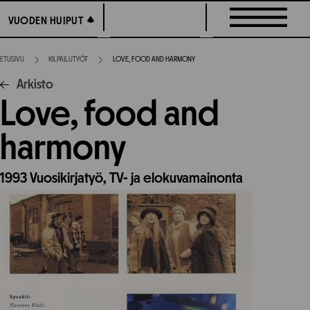
Siirry
VUODEN HUIPUT
VUODEN HUIPUT
suoraan
sisältöön
ETUSIVU
KILPAILUTYÖT
LOVE, FOOD AND HARMONY
Arkisto
Love, food and
harmony
1993
Vuosikirjatyö,
TV- ja elokuvamainonta