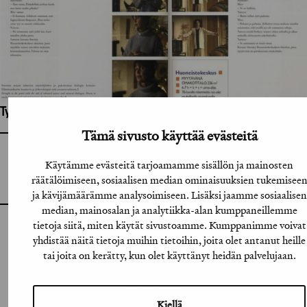
Työhön osallistuneet henkilöt / tahot:
Tämä sivusto käyttää evästeitä
GRAFIA RY
Käytämme evästeitä tarjoamamme sisällön ja mainosten
GRAFIA(AT)GRAFIA.FI
UUDENMAANKATU 11 B 9,
räätälöimiseen, sosiaalisen median ominaisuuksien tukemisee
00120 HELSINKI
ja kävijämäärämme analysoimiseen. Lisäksi jaamme sosiaalisen
median, mainosalan ja analytiikka-alan kumppaneillemme
tietoja siitä, miten käytät sivustoamme. Kumppanimme voivat
INSTAGRAM
yhdistää näitä tietoja muihin tietoihin, joita olet antanut heille
tai joita on kerätty, kun olet käyttänyt heidän palvelujaan.
LINKEDIN
FACEBOOK
Kiellä