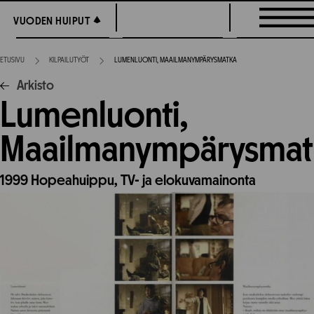
Siirry
VUODEN HUIPUT
VUODEN HUIPUT
suoraan
sisältöön
ETUSIVU
KILPAILUTYÖT
LUMENLUONTI, MAAILMANYMPÄRYSMATKA
Arkisto
Lumenluonti,
Maailmanympärysmat
1999
Hopeahuippu,
TV- ja elokuvamainonta