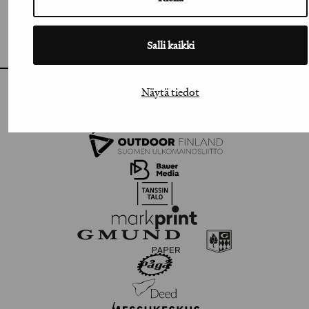
VIMEO
FLICKR
Salli kaikki
Näytä tiedot