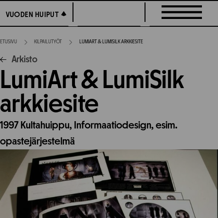
Siirry
VUODEN HUIPUT
VUODEN HUIPUT
suoraan
sisältöön
ETUSIVU
KILPAILUTYÖT
LUMIART & LUMISILK ARKKIESITE
Arkisto
LumiArt & LumiSilk
arkkiesite
1997
Kultahuippu,
Informaatiodesign, esim.
opastejärjestelmä