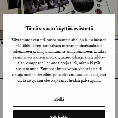
Tämä sivusto käyttää evästeitä
Käytämme evästeitä tarjoamamme sisällön ja mainosten
Työhön osallistuneet henkilöt / tahot:
räätälöimiseen, sosiaalisen median ominaisuuksien
tukemiseen ja kävijämäärämme analysoimiseen. Lisäksi
jaamme sosiaalisen median, mainosalan ja analytiikka-
GRAFIA RY
alan kumppaneillemme tietoja siitä, miten käytät
GRAFIA(AT)GRAFIA.FI
UUDENMAANKATU 11 B 9,
sivustoamme. Kumppanimme voivat yhdistää näitä
00120 HELSINKI
tietoja muihin tietoihin, joita olet antanut heille tai joita
on kerätty, kun olet käyttänyt heidän palvelujaan.
INSTAGRAM
Kiellä
LINKEDIN
FACEBOOK
Salli kaikki