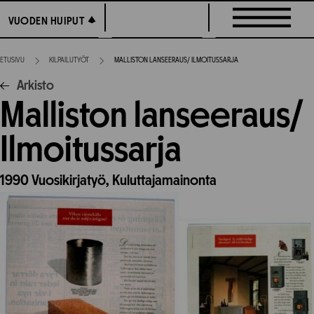
Siirry
VUODEN HUIPUT
VUODEN HUIPUT
suoraan
sisältöön
ETUSIVU
KILPAILUTYÖT
MALLISTON LANSEERAUS/ ILMOITUSSARJA
Arkisto
Malliston lanseeraus/
Ilmoitussarja
1990
Vuosikirjatyö,
Kuluttajamainonta