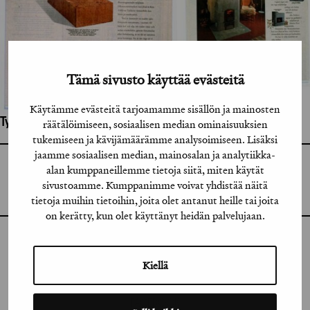
Tämä sivusto käyttää evästeitä
Käytämme evästeitä tarjoamamme sisällön ja mainosten
Työhön osallistuneet henkilöt / tahot:
räätälöimiseen, sosiaalisen median ominaisuuksien
tukemiseen ja kävijämäärämme analysoimiseen. Lisäksi
jaamme sosiaalisen median, mainosalan ja analytiikka-
GRAFIA RY
alan kumppaneillemme tietoja siitä, miten käytät
GRAFIA(AT)GRAFIA.FI
sivustoamme. Kumppanimme voivat yhdistää näitä
UUDENMAANKATU 11 B 9,
00120 HELSINKI
tietoja muihin tietoihin, joita olet antanut heille tai joita
on kerätty, kun olet käyttänyt heidän palvelujaan.
INSTAGRAM
Kiellä
LINKEDIN
FACEBOOK