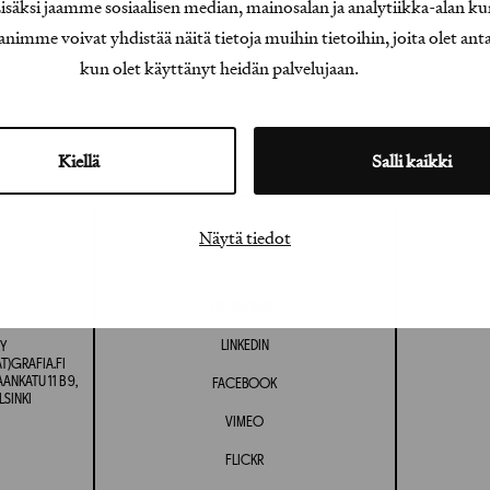
äksi jaamme sosiaalisen median, mainosalan ja analytiikka-alan ku
e voivat yhdistää näitä tietoja muihin tietoihin, joita olet antanu
kun olet käyttänyt heidän palvelujaan.
Kiellä
Salli kaikki
Näytä tiedot
INSTAGRAM
LINKEDIN
Y
T)GRAFIA.FI
NKATU 11 B 9,
FACEBOOK
LSINKI
VIMEO
FLICKR