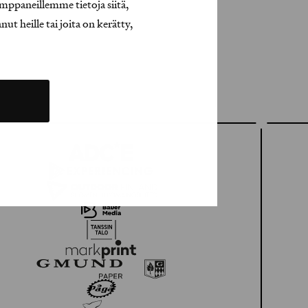
mppaneillemme tietoja siitä,
t heille tai joita on kerätty,