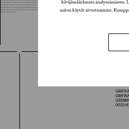
kävijämäärämme analysoimiseen. Lis
miten käytät sivustoamme. Kumppanimm
GRAFIA R
GRAFIA(A
UUDENMAA
00120 HE