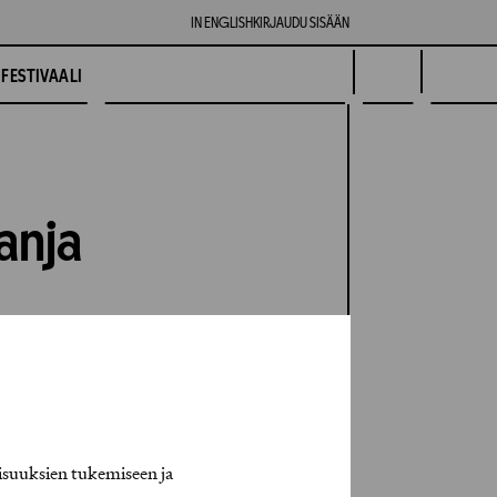
IN ENGLISH
KIRJAUDU SISÄÄN
FESTIVAALI
anja
isuuksien tukemiseen ja