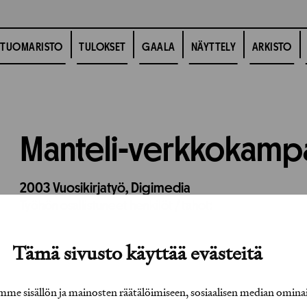
TUOMARISTO
TULOKSET
GAALA
NÄYTTELY
ARKISTO
Manteli-verkkokamp
2003
Vuosikirjatyö,
Digimedia
Työhön osallistuneet henkilöt / tahot:
Tämä sivusto käyttää evästeitä
e sisällön ja mainosten räätälöimiseen, sosiaalisen median omina