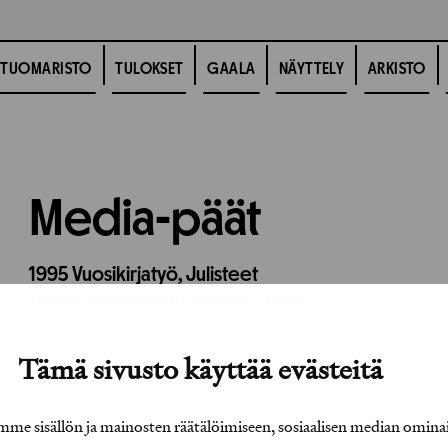
TUOMARISTO
TULOKSET
GAALA
NÄYTTELY
ARKISTO
Media-päät
1995
Vuosikirjatyö,
Julisteet
Työhön osallistuneet henkilöt / tahot:
Tämä sivusto käyttää evästeitä
e sisällön ja mainosten räätälöimiseen, sosiaalisen median omina