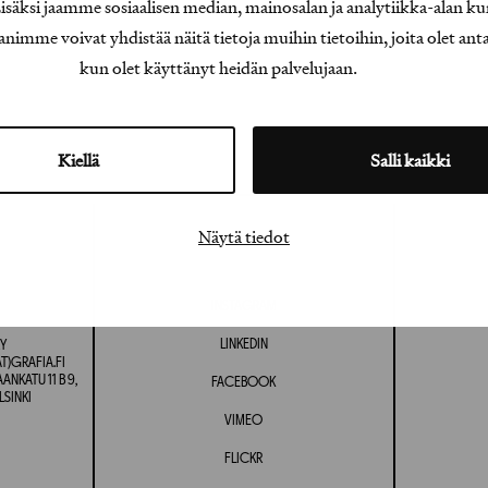
äksi jaamme sosiaalisen median, mainosalan ja analytiikka-alan ku
e voivat yhdistää näitä tietoja muihin tietoihin, joita olet antanu
kun olet käyttänyt heidän palvelujaan.
Kiellä
Salli kaikki
Näytä tiedot
INSTAGRAM
LINKEDIN
Y
T)GRAFIA.FI
NKATU 11 B 9,
FACEBOOK
LSINKI
VIMEO
FLICKR