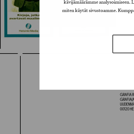
kävijämäärämme analysoimiseen. Lis
miten käytät sivustoamme. Kumppanimm
GRAFIA R
GRAFIA(A
UUDENMAA
00120 HE