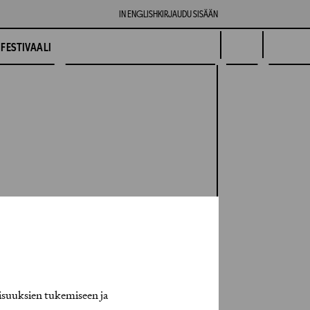
IN ENGLISH
KIRJAUDU SISÄÄN
FESTIVAALI
isuuksien tukemiseen ja