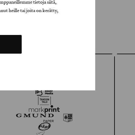
mppaneillemme tietoja siitä,
t heille tai joita on kerätty,