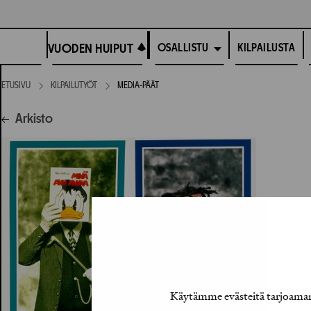
Siirry
suoraan
VUODEN HUIPUT
sisältöön
VUODEN HUIPUT
KILPAILUSTA
OSALLISTU
ETUSIVU
KILPAILUTYÖT
MEDIA-PÄÄT
Arkisto
Käytämme evästeitä tarjoamamm