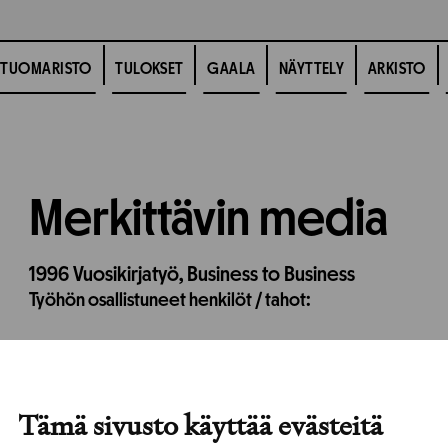
TUOMARISTO
TULOKSET
GAALA
NÄYTTELY
ARKISTO
Merkittävin media
1996
Vuosikirjatyö,
Business to Business
Työhön osallistuneet henkilöt / tahot:
Tämä sivusto käyttää evästeitä