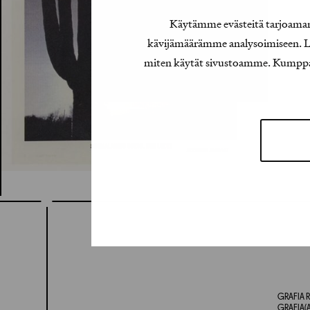
Käytämme evästeitä tarjoamamm
kävijämäärämme analysoimiseen. Lis
miten käytät sivustoamme. Kumppanimm
GRAFIA R
GRAFIA(A