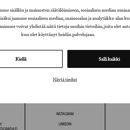
e sisällön ja mainosten räätälöimiseen, sosiaalisen median omina
äksi jaamme sosiaalisen median, mainosalan ja analytiikka-alan ku
e voivat yhdistää näitä tietoja muihin tietoihin, joita olet antanu
kun olet käyttänyt heidän palvelujaan.
Kiellä
Salli kaikki
Näytä tiedot
INSTAGRAM
LINKEDIN
Y
T)GRAFIA.FI