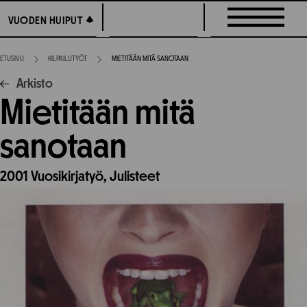
Siirry
VUODEN HUIPUT
VUODEN HUIPUT
suoraan
sisältöön
ETUSIVU
KILPAILUTYÖT
MIETITÄÄN MITÄ SANOTAAN
Arkisto
Mietitään mitä
sanotaan
2001
Vuosikirjatyö,
Julisteet