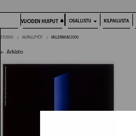
Siirry
suoraan
VUODEN HUIPUT
sisältöön
VUODEN HUIPUT
KILPAILUSTA
OSALLISTU
ETUSIVU
KILPAILUTYÖT
MILLENNIUM 2000
Arkisto