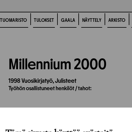
TUOMARISTO
TULOKSET
GAALA
NÄYTTELY
ARKISTO
Millennium 2000
1998
Vuosikirjatyö,
Julisteet
Työhön osallistuneet henkilöt / tahot: