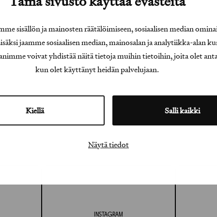
Tämä sivusto käyttää evästeitä
e sisällön ja mainosten räätälöimiseen, sosiaalisen median omina
äksi jaamme sosiaalisen median, mainosalan ja analytiikka-alan ku
e voivat yhdistää näitä tietoja muihin tietoihin, joita olet antanu
kun olet käyttänyt heidän palvelujaan.
Kiellä
Salli kaikki
Näytä tiedot
INSTAGRAM