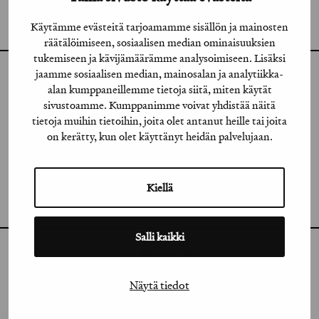
GRAFIA(AT)GRAFIA.FI
UUDENMAANKATU 11 B 9,
Käytämme evästeitä tarjoamamme sisällön ja mainosten
00120 HELSINKI
räätälöimiseen, sosiaalisen median ominaisuuksien
tukemiseen ja kävijämäärämme analysoimiseen. Lisäksi
jaamme sosiaalisen median, mainosalan ja analytiikka-
INSTAGRAM
alan kumppaneillemme tietoja siitä, miten käytät
sivustoamme. Kumppanimme voivat yhdistää näitä
LINKEDIN
tietoja muihin tietoihin, joita olet antanut heille tai joita
on kerätty, kun olet käyttänyt heidän palvelujaan.
FACEBOOK
VIMEO
Kiellä
FLICKR
Salli kaikki
Näytä tiedot