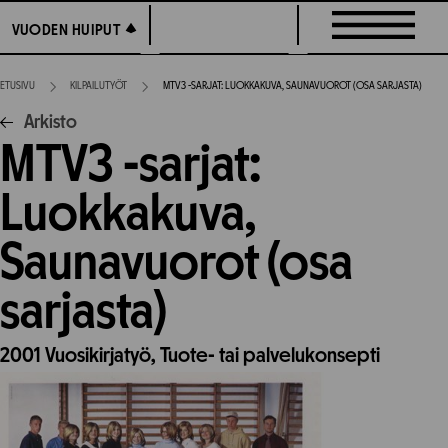
Siirry
VUODEN HUIPUT
VUODEN HUIPUT
suoraan
sisältöön
ETUSIVU
KILPAILUTYÖT
MTV3 -SARJAT: LUOKKAKUVA, SAUNAVUOROT (OSA SARJASTA)
Arkisto
MTV3 -sarjat:
Luokkakuva,
Saunavuorot (osa
sarjasta)
2001
Vuosikirjatyö,
Tuote- tai palvelukonsepti