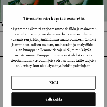
Tämä sivusto käyttää evästeitä
Työhön osallistuneet henkilöt / tahot:
Käytämme evästeitä tarjoamamme sisällön ja mainosten
räätälöimiseen, sosiaalisen median ominaisuuksien
tukemiseen ja kävijämäärämme analysoimiseen. Lisäksi
GRAFIA RY
GRAFIA(AT)GRAFIA.FI
jaamme sosiaalisen median, mainosalan ja analytiikka-
UUDENMAANKATU 11 B 9,
alan kumppaneillemme tietoja siitä, miten käytät
00120 HELSINKI
sivustoamme. Kumppanimme voivat yhdistää näitä
tietoja muihin tietoihin, joita olet antanut heille tai joita
on kerätty, kun olet käyttänyt heidän palvelujaan.
INSTAGRAM
LINKEDIN
Kiellä
FACEBOOK
VIMEO
Salli kaikki
FLICKR