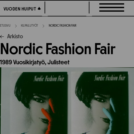
Siirry
VUODEN HUIPUT
VUODEN HUIPUT
suoraan
sisältöön
ETUSIVU
KILPAILUTYÖT
NORDIC FASHION FAIR
Arkisto
Nordic Fashion Fair
1989
Vuosikirjatyö,
Julisteet