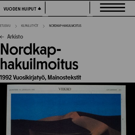
Siirry
VUODEN HUIPUT
VUODEN HUIPUT
suoraan
sisältöön
ETUSIVU
KILPAILUTYÖT
NORDKAP-HAKUILMOITUS
Arkisto
Nordkap-
hakuilmoitus
1992
Vuosikirjatyö,
Mainostekstit