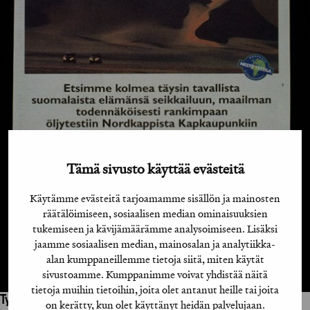
Tämä sivusto käyttää evästeitä
Käytämme evästeitä tarjoamamme sisällön ja mainosten
räätälöimiseen, sosiaalisen median ominaisuuksien
tukemiseen ja kävijämäärämme analysoimiseen. Lisäksi
jaamme sosiaalisen median, mainosalan ja analytiikka-
alan kumppaneillemme tietoja siitä, miten käytät
sivustoamme. Kumppanimme voivat yhdistää näitä
tietoja muihin tietoihin, joita olet antanut heille tai joita
Työhön osallistuneet henkilöt / tahot:
on kerätty, kun olet käyttänyt heidän palvelujaan.