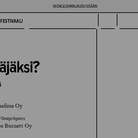
IN ENGLISH
KIRJAUDU SISÄÄN
FESTIVAALI
äjäksi?
ä
aailma Oy
o / Design Agency
eo Burnett Oy