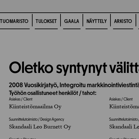
TUOMARISTO
TULOKSET
GAALA
NÄYTTELY
ARKISTO
Oletko syntynyt välitt
2008
Vuosikirjatyö,
Integroitu markkinointiviestint
Työhön osallistuneet henkilöt / tahot:
Asiakas / Client
Asiakas / Client
Kiinteistömaailma Oy
Kiinteistöm
Suunnittelutoimisto / Design Agency
Suunnittelutoimist
Skandaali Leo Burnett Oy
Skandaali L