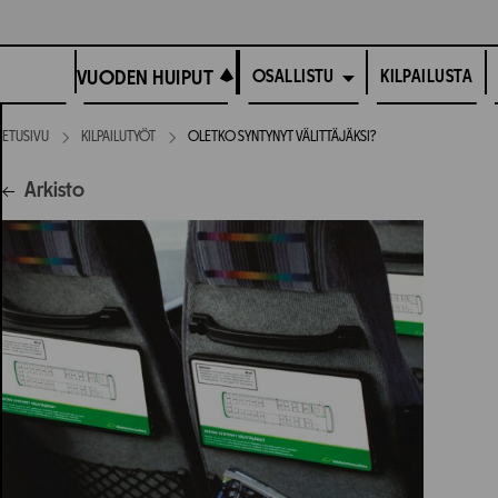
Siirry
suoraan
VUODEN HUIPUT
sisältöön
VUODEN HUIPUT
KILPAILUSTA
OSALLISTU
ETUSIVU
KILPAILUTYÖT
OLETKO SYNTYNYT VÄLITTÄJÄKSI?
Arkisto