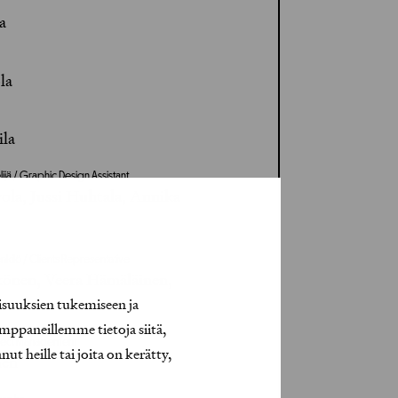
a
la
ila
lijä / Graphic Design Assistant
ola, Jussi Huhtala, Annika
nkilö / Clients Representative
önen, Veera Hämäläinen,
isuuksien tukemiseen ja
ä
mppaneillemme tietoja siitä,
roject Management
t heille tai joita on kerätty,
nen