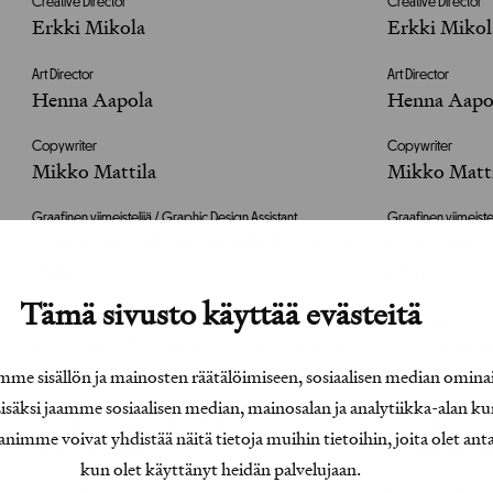
Creative Director
Creative Director
Erkki Mikola
Erkki Mikol
Art Director
Art Director
Henna Aapola
Henna Aapo
Copywriter
Copywriter
Mikko Mattila
Mikko Matt
Graafinen viimeistelijä / Graphic Design Assistant
Graafinen viimeiste
Maritta Toivola, Jussi Huhtala, Annika
Maritta Toiv
Mali
Mali
Tämä sivusto käyttää evästeitä
Asiakkaan vastuuhenkilö / Clients Representative
Asiakkaan vastuuhe
Tommi Rytkönen, Veera Hämäläinen,
Tommi Rytk
e sisällön ja mainosten räätälöimiseen, sosiaalisen median omina
Katja Änkilä
Katja Änkil
äksi jaamme sosiaalisen median, mainosalan ja analytiikka-alan ku
Projektinjohto / Project Management
Projektinjohto / P
e voivat yhdistää näitä tietoja muihin tietoihin, joita olet antanu
Matti Oksanen
Matti Oksa
kun olet käyttänyt heidän palvelujaan.