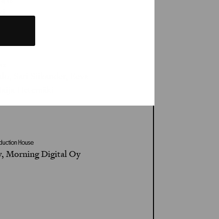
graphs
ki
ers
lo, Sari Siikander, Eeva
aija Hetemäki
oduction House
, Morning Digital Oy