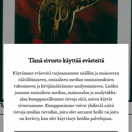
Tämä sivusto käyttää evästeitä
Käytämme evästeitä tarjoamamme sisällön ja mainosten
räätälöimiseen, sosiaalisen median ominaisuuksien
tukemiseen ja kävijämäärämme analysoimiseen. Lisäksi
jaamme sosiaalisen median, mainosalan ja analytiikka-
alan kumppaneillemme tietoja siitä, miten käytät
sivustoamme. Kumppanimme voivat yhdistää näitä
Työhön osallistuneet henkilöt / tahot:
tietoja muihin tietoihin, joita olet antanut heille tai joita
on kerätty, kun olet käyttänyt heidän palvelujaan.
GRAFIA RY
GRAFIA(AT)GRAFIA.FI
UUDENMAANKATU 11 B 9,