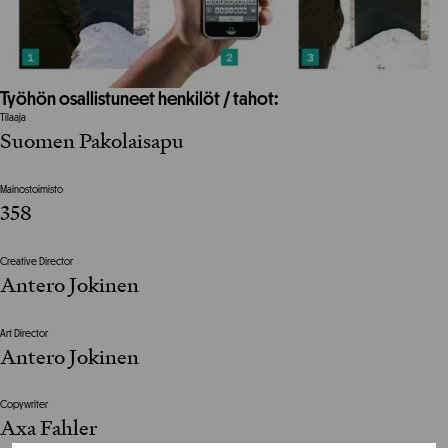
Työhön osallistuneet henkilöt / tahot:
Tilaaja
Suomen Pakolaisapu
Mainostoimisto
358
Creative Director
Antero Jokinen
Art Director
Antero Jokinen
Copywriter
Axa Fahler