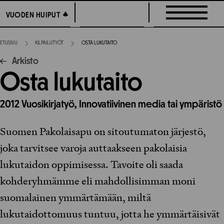
Siirry
VUODEN HUIPUT
VUODEN HUIPUT
suoraan
sisältöön
ETUSIVU
KILPAILUTYÖT
OSTA LUKUTAITO
Arkisto
Osta lukutaito
2012
Vuosikirjatyö,
Innovatiivinen media tai ympäristö
Suomen Pakolaisapu on sitoutumaton järjestö,
joka tarvitsee varoja auttaakseen pakolaisia
lukutaidon oppimisessa. Tavoite oli saada
kohderyhmämme eli mahdollisimman moni
suomalainen ymmärtämään, miltä
lukutaidottomuus tuntuu, jotta he ymmärtäisivät