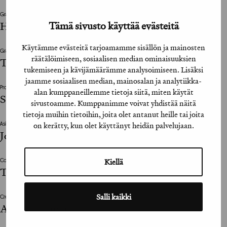
Graafinen viimeistelijä / Graphic Design Assistant
Tämä sivusto käyttää evästeitä
HP Savolainen
Käytämme evästeitä tarjoamamme sisällön ja mainosten
Graafinen suunnittelija / Graphic Designer
räätälöimiseen, sosiaalisen median ominaisuuksien
Tomi Haaparanta / Suomi Type Foundry
tukemiseen ja kävijämäärämme analysoimiseen. Lisäksi
jaamme sosiaalisen median, mainosalan ja analytiikka-
Projektinjohto / Project Management
alan kumppaneillemme tietoja siitä, miten käytät
Sonja Eiramo, Krista Durchman
sivustoamme. Kumppanimme voivat yhdistää näitä
tietoja muihin tietoihin, joita olet antanut heille tai joita
on kerätty, kun olet käyttänyt heidän palvelujaan.
Asiakkaan vastuuhenkilö / Clients Representative
Johanna Huurre
Kiellä
Copywriter
Taro Korhonen
Salli kaikki
Creative Director
Antero Jokinen