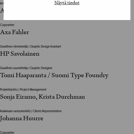
Näytä tiedot
Art Director
Antero Jokinen
Copywriter
Axa Fahler
Graafinen viimeistelijä / Graphic Design Assistant
HP Savolainen
Graafinen suunnittelija / Graphic Designer
Tomi Haaparanta / Suomi Type Foundry
Projektinjohto / Project Management
Sonja Eiramo, Krista Durchman
Asiakkaan vastuuhenkilö / Clients Representative
Johanna Huurre
Copywriter