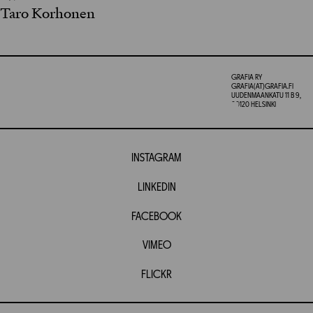
Taro Korhonen
GRAFIA RY
GRAFIA(AT)GRAFIA.FI
UUDENMAANKATU 11 B 9,
00120 HELSINKI
INSTAGRAM
LINKEDIN
FACEBOOK
VIMEO
FLICKR