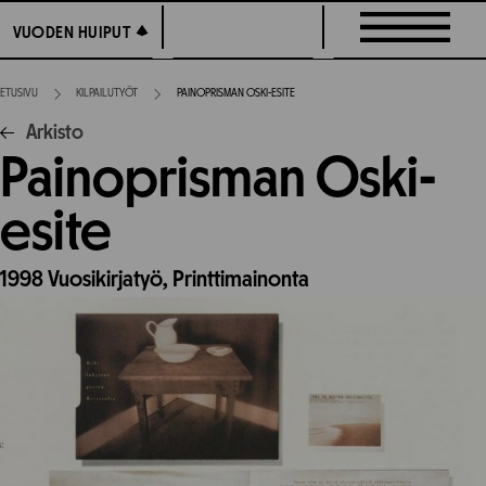
Siirry
VUODEN HUIPUT
VUODEN HUIPUT
suoraan
sisältöön
ETUSIVU
KILPAILUTYÖT
PAINOPRISMAN OSKI-ESITE
Arkisto
Painoprisman Oski-
esite
1998
Vuosikirjatyö,
Printtimainonta