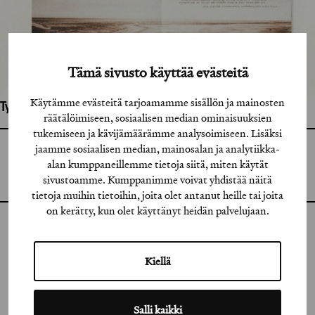
Tämä sivusto käyttää evästeitä
Käytämme evästeitä tarjoamamme sisällön ja mainosten
Työhön osallistuneet henkilöt / tahot:
räätälöimiseen, sosiaalisen median ominaisuuksien
tukemiseen ja kävijämäärämme analysoimiseen. Lisäksi
jaamme sosiaalisen median, mainosalan ja analytiikka-
GRAFIA RY
GRAFIA(AT)GRAFIA.FI
alan kumppaneillemme tietoja siitä, miten käytät
UUDENMAANKATU 11 B 9,
sivustoamme. Kumppanimme voivat yhdistää näitä
00120 HELSINKI
tietoja muihin tietoihin, joita olet antanut heille tai joita
on kerätty, kun olet käyttänyt heidän palvelujaan.
INSTAGRAM
Kiellä
LINKEDIN
FACEBOOK
Salli kaikki