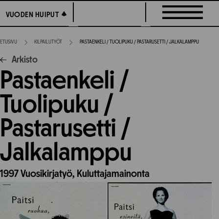
Siirry
VUODEN HUIPUT
VUODEN HUIPUT
suoraan
sisältöön
ETUSIVU
KILPAILUTYÖT
PASTAENKELI / TUOLIPUKU / PASTARUSETTI / JALKALAMPPU
Arkisto
Pastaenkeli /
Tuolipuku /
Pastarusetti /
Jalkalamppu
1997
Vuosikirjatyö,
Kuluttajamainonta