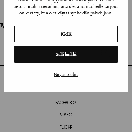
tietoja muihin tietoihin, joita olet antanut heille tai joita
on kerätty, kun olet käyttänyt heidän palvelujaan.
Työhön osallistuneet henkilöt / tahot:
Kiellä
GRAFIA RY
GRAFIA(AT)GRAFIA.FI
UUDENMAANKATU 11 B 9,
Salli kaikki
00120 HELSINKI
Näytä tiedot
INSTAGRAM
LINKEDIN
FACEBOOK
VIMEO
FLICKR