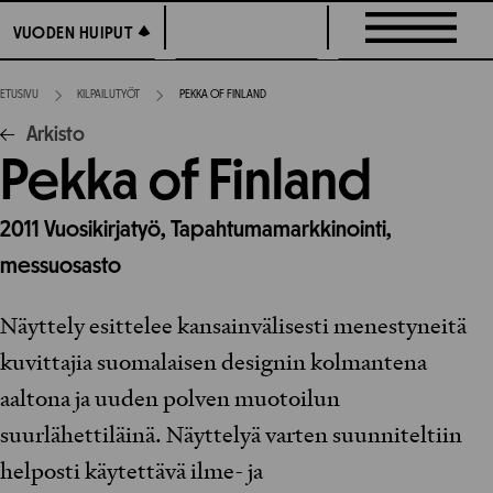
Siirry
VUODEN HUIPUT
VUODEN HUIPUT
suoraan
sisältöön
ETUSIVU
KILPAILUTYÖT
PEKKA OF FINLAND
Arkisto
Pekka of Finland
2011
Vuosikirjatyö,
Tapahtumamarkkinointi,
messuosasto
Näyttely esittelee kansainvälisesti menestyneitä
kuvittajia suomalaisen designin kolmantena
aaltona ja uuden polven muotoilun
suurlähettiläinä. Näyttelyä varten suunniteltiin
helposti käytettävä ilme- ja