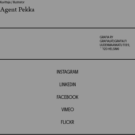
Kuvittaja / Illustrator
Agent Pekka
GRAFIA RY
GRAFIA(AT)GRAFIA.FI
UUDENMAANKATU 11 B 9,
00120 HELSINKI
INSTAGRAM
LINKEDIN
FACEBOOK
VIMEO
FLICKR