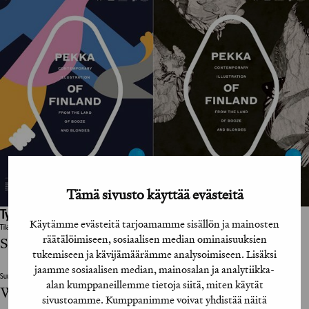
Tämä sivusto käyttää evästeitä
Työhön osallistuneet henkilöt / tahot:
Käytämme evästeitä tarjoamamme sisällön ja mainosten
Tilaaja
räätälöimiseen, sosiaalisen median ominaisuuksien
Suomen Benelux-instituutti
tukemiseen ja kävijämäärämme analysoimiseen. Lisäksi
jaamme sosiaalisen median, mainosalan ja analytiikka-
Suunnittelutoimisto / Design Agency
alan kumppaneillemme tietoja siitä, miten käytät
Werklig
sivustoamme. Kumppanimme voivat yhdistää näitä