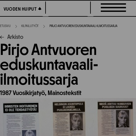
Siirry
VUODEN HUIPUT
VUODEN HUIPUT
suoraan
sisältöön
ETUSIVU
KILPAILUTYÖT
PIRJO ANTVUOREN EDUSKUNTAVAALI-ILMOITUSSARJA
Arkisto
Pirjo Antvuoren
eduskuntavaali-
ilmoitussarja
1987
Vuosikirjatyö,
Mainostekstit