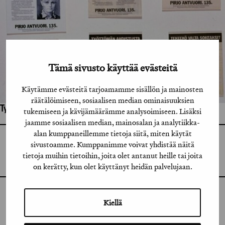
Tämä sivusto käyttää evästeitä
Käytämme evästeitä tarjoamamme sisällön ja mainosten
räätälöimiseen, sosiaalisen median ominaisuuksien
Työhön osallistuneet henkilöt / tahot:
tukemiseen ja kävijämäärämme analysoimiseen. Lisäksi
jaamme sosiaalisen median, mainosalan ja analytiikka-
alan kumppaneillemme tietoja siitä, miten käytät
GRAFIA RY
sivustoamme. Kumppanimme voivat yhdistää näitä
GRAFIA(AT)GRAFIA.FI
tietoja muihin tietoihin, joita olet antanut heille tai joita
UUDENMAANKATU 11 B 9,
00120 HELSINKI
on kerätty, kun olet käyttänyt heidän palvelujaan.
INSTAGRAM
Kiellä
LINKEDIN