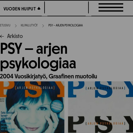
Siirry
VUODEN HUIPUT
VUODEN HUIPUT
suoraan
sisältöön
ETUSIVU
KILPAILUTYÖT
PSY – ARJEN PSYKOLOGIAA
Arkisto
PSY – arjen
psykologiaa
2004
Vuosikirjatyö,
Graafinen muotoilu