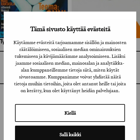
Tämä sivusto käyttää evästeitä
Työhön osallistuneet henkilöt / tahot:
Käytämme evästeitä tarjoamamme sisällön ja mainosten
räätälöimiseen, sosiaalisen median ominaisuuksien
tukemiseen ja kävijämäärämme analysoimiseen. Lisäksi
GRAFIA RY
jaamme sosiaalisen median, mainosalan ja analytiikka-
GRAFIA(AT)GRAFIA.FI
alan kumppaneillemme tietoja siitä, miten käytät
UUDENMAANKATU 11 B 9,
00120 HELSINKI
sivustoamme. Kumppanimme voivat yhdistää näitä
tietoja muihin tietoihin, joita olet antanut heille tai joita
on kerätty, kun olet käyttänyt heidän palvelujaan.
INSTAGRAM
LINKEDIN
Kiellä
FACEBOOK
Salli kaikki
VIMEO