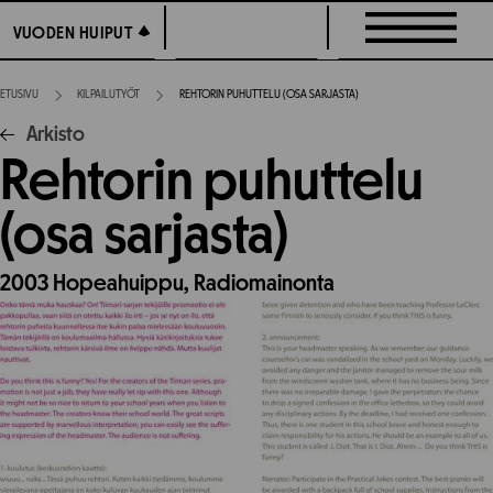
Siirry
VUODEN HUIPUT
VUODEN HUIPUT
suoraan
sisältöön
ETUSIVU
KILPAILUTYÖT
REHTORIN PUHUTTELU (OSA SARJASTA)
Arkisto
Rehtorin puhuttelu
(osa sarjasta)
2003
Hopeahuippu,
Radiomainonta