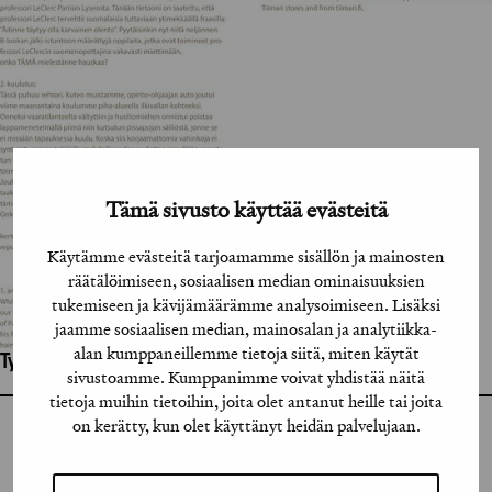
Tämä sivusto käyttää evästeitä
Käytämme evästeitä tarjoamamme sisällön ja mainosten
räätälöimiseen, sosiaalisen median ominaisuuksien
tukemiseen ja kävijämäärämme analysoimiseen. Lisäksi
jaamme sosiaalisen median, mainosalan ja analytiikka-
alan kumppaneillemme tietoja siitä, miten käytät
Työhön osallistuneet henkilöt / tahot:
sivustoamme. Kumppanimme voivat yhdistää näitä
tietoja muihin tietoihin, joita olet antanut heille tai joita
on kerätty, kun olet käyttänyt heidän palvelujaan.
GRAFIA RY
GRAFIA(AT)GRAFIA.FI
UUDENMAANKATU 11 B 9,
00120 HELSINKI