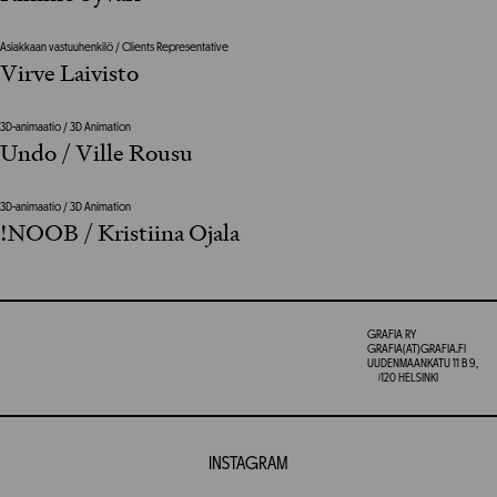
Asiakkaan vastuuhenkilö / Clients Representative
Virve Laivisto
3D-animaatio / 3D Animation
Undo / Ville Rousu
3D-animaatio / 3D Animation
!NOOB / Kristiina Ojala
GRAFIA RY
GRAFIA(AT)GRAFIA.FI
UUDENMAANKATU 11 B 9,
00120 HELSINKI
INSTAGRAM