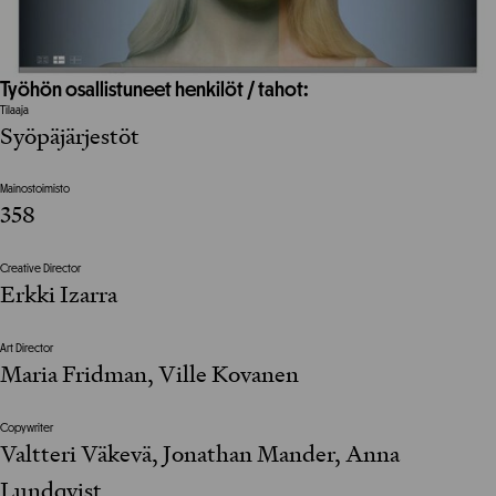
Työhön osallistuneet henkilöt / tahot:
Tilaaja
Syöpäjärjestöt
Mainostoimisto
358
Creative Director
Erkki Izarra
Art Director
Maria Fridman, Ville Kovanen
Copywriter
Valtteri Väkevä, Jonathan Mander, Anna
Lundqvist