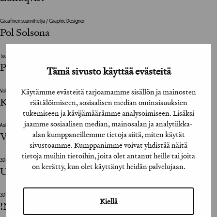
Graafinen suunnittelija / Graphic Designer
Pol Solsona
Tuottaja / Producer
Peggy Petrell, Krista Durchman
Tämä sivusto käyttää evästeitä
Käytämme evästeitä tarjoamamme sisällön ja mainosten
Valokuvat / Photographs
Kimmo Syväri
räätälöimiseen, sosiaalisen median ominaisuuksien
tukemiseen ja kävijämäärämme analysoimiseen. Lisäksi
jaamme sosiaalisen median, mainosalan ja analytiikka-
Asiakkaan vastuuhenkilö / Clients Representative
alan kumppaneillemme tietoja siitä, miten käytät
Virve Laivisto
sivustoamme. Kumppanimme voivat yhdistää näitä
tietoja muihin tietoihin, joita olet antanut heille tai joita
3D-animaatio / 3D Animation
on kerätty, kun olet käyttänyt heidän palvelujaan.
Undo / Ville Rousu
3D-animaatio / 3D Animation
Kiellä
!NOOB / Kristiina Ojala