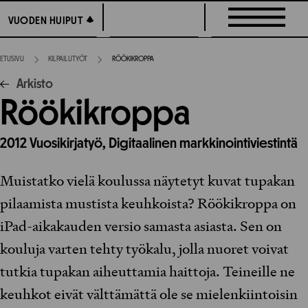
Siirry
VUODEN HUIPUT
VUODEN HUIPUT
suoraan
sisältöön
ETUSIVU
KILPAILUTYÖT
RÖÖKIKROPPA
Arkisto
Röökikroppa
2012
Vuosikirjatyö,
Digitaalinen markkinointiviestintä
Muistatko vielä koulussa näytetyt kuvat tupakan
pilaamista mustista keuhkoista? Röökikroppa on
iPad-aikakauden versio samasta asiasta. Sen on
kouluja varten tehty työkalu, jolla nuoret voivat
tutkia tupakan aiheuttamia haittoja. Teineille ne
keuhkot eivät välttämättä ole se mielenkiintoisin