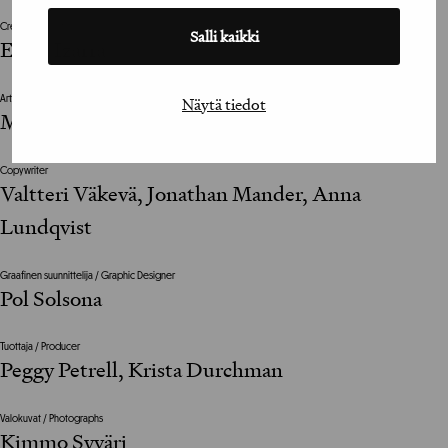
Creative Director
Salli kaikki
Erkki Izarra
Näytä tiedot
Art Director
Maria Fridman, Ville Kovanen
Copywriter
Valtteri Väkevä, Jonathan Mander, Anna
Lundqvist
Graafinen suunnittelija / Graphic Designer
Pol Solsona
Tuottaja / Producer
Peggy Petrell, Krista Durchman
Valokuvat / Photographs
Kimmo Syväri