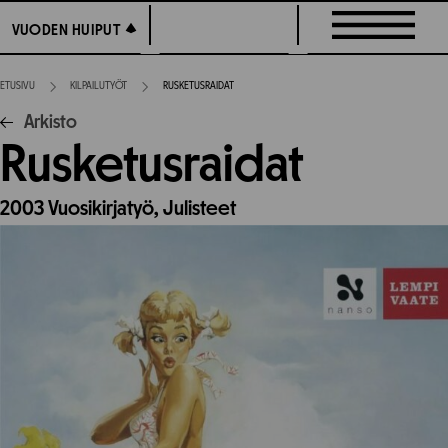
Siirry
VUODEN HUIPUT
VUODEN HUIPUT
suoraan
sisältöön
ETUSIVU
KILPAILUTYÖT
RUSKETUSRAIDAT
Arkisto
Rusketusraidat
2003
Vuosikirjatyö,
Julisteet