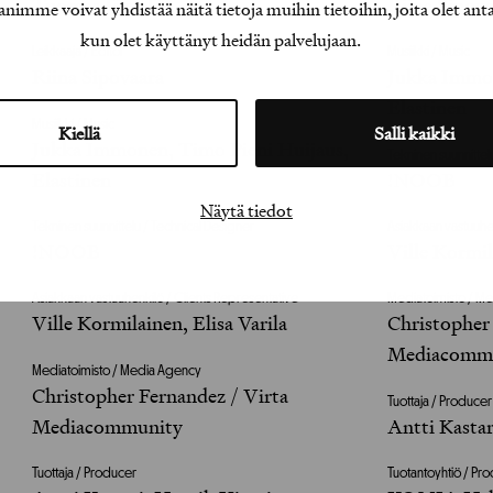
Tuomas Järvelä
Riina Sipov
e voivat yhdistää näitä tietoja muihin tietoihin, joita olet antanu
kun olet käyttänyt heidän palvelujaan.
Leikkaaja / Editor
Musiikki / Music
Riina Sipovaara
Jukka Immon
Elastinen
Musiikki / Music
Kiellä
Salli kaikki
Jukka Immonen, Timo Pieni Huijaus,
Tekninen suunnittel
Elastinen
!NOOB
Näytä tiedot
Tekninen suunnittelu / Technical Designer
Asiakkaan vastuuhe
!NOOB
Ville Kormil
Asiakkaan vastuuhenkilö / Clients Representative
Mediatoimisto / M
Ville Kormilainen, Elisa Varila
Christopher
Mediacomm
Mediatoimisto / Media Agency
Christopher Fernandez / Virta
Tuottaja / Producer
Mediacommunity
Antti Kastar
Tuottaja / Producer
Tuotantoyhtiö / Pr