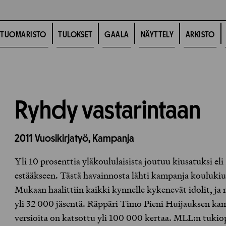
TUOMARISTO
TULOKSET
GAALA
NÄYTTELY
ARKISTO
Ryhdy vastarintaan
2011
Vuosikirjatyö,
Kampanja
Yli 10 prosenttia yläkoululaisista joutuu kiusatuksi eli
estääkseen. Tästä havainnosta lähti kampanja kouluki
Mukaan haalittiin kaikki kynnelle kykenevät idolit, ja
yli 32 000 jäsentä. Räppäri Timo Pieni Huijauksen ka
versioita on katsottu yli 100 000 kertaa. MLL:n tukio