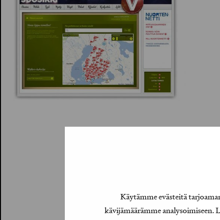
Käytämme evästeitä tarjoamamm
kävijämäärämme analysoimiseen. Lis