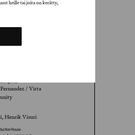
aara
t heille tai joita on kerätty,
en, Timo Pieni Huijaus,
u / Technical Designer
nkilö / Clients Representative
ainen, Elisa Varila
edia Agency
 Fernandez / Virta
unity
i, Henrik Visuri
oduction House