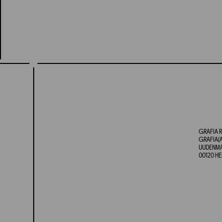
GRAFIA R
GRAFIA(A
UUDENMAA
00120 HE