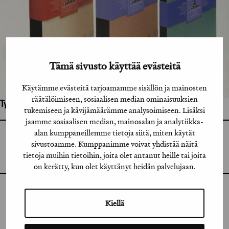
Tämä sivusto käyttää evästeitä
Käytämme evästeitä tarjoamamme sisällön ja mainosten
räätälöimiseen, sosiaalisen median ominaisuuksien
Työhön osallistuneet henkilöt / tahot:
tukemiseen ja kävijämäärämme analysoimiseen. Lisäksi
jaamme sosiaalisen median, mainosalan ja analytiikka-
alan kumppaneillemme tietoja siitä, miten käytät
GRAFIA RY
sivustoamme. Kumppanimme voivat yhdistää näitä
GRAFIA(AT)GRAFIA.FI
UUDENMAANKATU 11 B 9,
tietoja muihin tietoihin, joita olet antanut heille tai joita
00120 HELSINKI
on kerätty, kun olet käyttänyt heidän palvelujaan.
INSTAGRAM
Kiellä
LINKEDIN