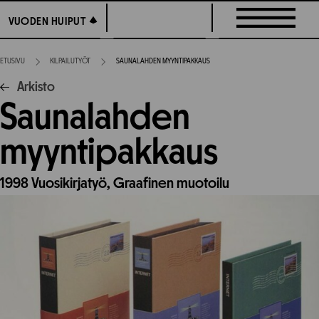
Siirry
VUODEN HUIPUT
VUODEN HUIPUT
suoraan
sisältöön
ETUSIVU
KILPAILUTYÖT
SAUNALAHDEN MYYNTIPAKKAUS
Arkisto
Saunalahden
myyntipakkaus
1998
Vuosikirjatyö,
Graafinen muotoilu