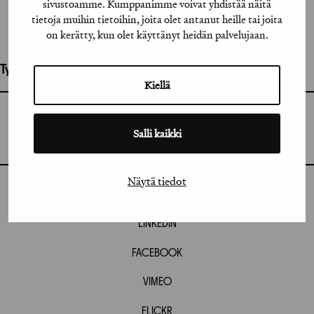
sivustoamme. Kumppanimme voivat yhdistää näitä
tietoja muihin tietoihin, joita olet antanut heille tai joita
on kerätty, kun olet käyttänyt heidän palvelujaan.
Työhön osallistuneet henkilöt / tahot:
Kiellä
GRAFIA RY
GRAFIA(AT)GRAFIA.FI
Salli kaikki
UUDENMAANKATU 11 B 9,
00120 HELSINKI
Näytä tiedot
INSTAGRAM
LINKEDIN
FACEBOOK
VIMEO
FLICKR