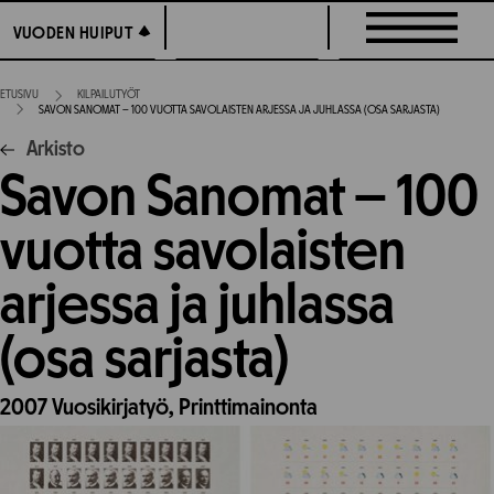
Siirry
VUODEN HUIPUT
VUODEN HUIPUT
suoraan
sisältöön
ETUSIVU
KILPAILUTYÖT
SAVON SANOMAT – 100 VUOTTA SAVOLAISTEN ARJESSA JA JUHLASSA (OSA SARJASTA)
Arkisto
Savon Sanomat – 100
vuotta savolaisten
arjessa ja juhlassa
(osa sarjasta)
2007
Vuosikirjatyö,
Printtimainonta