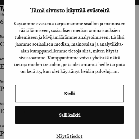
Tämä sivusto käyttää evästeitä
Työhön osallistuneet henkilöt / tahot:
Tilaaja
6G-ryhmä
Käytämme evästeitä tarjoamamme sisällön ja mainosten
räätälöimiseen, sosiaalisen median ominaisuuksien
tukemiseen ja kävijämäärämme analysoimiseen. Lisäksi
Mainostoimisto
Orio Design / Esa Ojala
jaamme sosiaalisen median, mainosalan ja analytiikka-
alan kumppaneillemme tietoja siitä, miten käytät
sivustoamme. Kumppanimme voivat yhdistää näitä
Art Director
tietoja muihin tietoihin, joita olet antanut heille tai joita
Esa Ojala
on kerätty, kun olet käyttänyt heidän palvelujaan.
Graafinen viimeistelijä / Graphic Design Assistant
Pentti Järvinen
Kiellä
Art Director
Esa Ojala
Salli kaikki
Graafinen viimeistelijä / Graphic Design Assistant
Pentti Järvinen
Näytä tiedot