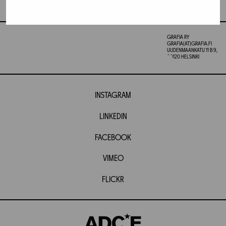
GRAFIA RY
GRAFIA(AT)GRAFIA.FI
UUDENMAANKATU 11 B 9,
00120 HELSINKI
INSTAGRAM
LINKEDIN
FACEBOOK
VIMEO
FLICKR