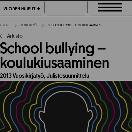
Siirry
VUODEN HUIPUT
VUODEN HUIPUT
suoraan
sisältöön
ETUSIVU
KILPAILUTYÖT
SCHOOL BULLYING – KOULUKIUSAAMINEN
Arkisto
School bullying –
koulukiusaaminen
2013
Vuosikirjatyö,
Julistesuunnittelu