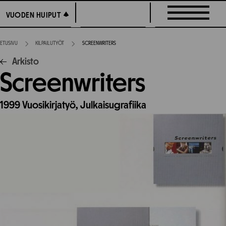
Siirry
VUODEN HUIPUT
VUODEN HUIPUT
suoraan
sisältöön
ETUSIVU
KILPAILUTYÖT
SCREENWRITERS
Arkisto
Screenwriters
1999
Vuosikirjatyö,
Julkaisugrafiika