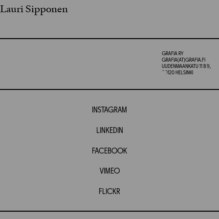
Lauri Sipponen
GRAFIA RY
GRAFIA(AT)GRAFIA.FI
UUDENMAANKATU 11 B 9,
00120 HELSINKI
INSTAGRAM
LINKEDIN
FACEBOOK
VIMEO
FLICKR