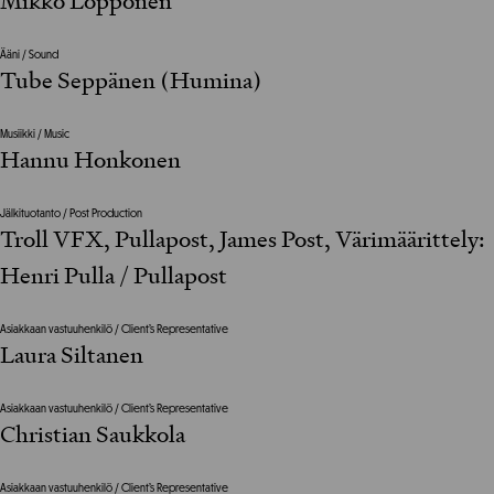
Mikko Löppönen
Ääni / Sound
Tube Seppänen (Humina)
Musiikki / Music
Hannu Honkonen
Jälkituotanto / Post Production
Troll VFX, Pullapost, James Post, Värimäärittely:
Henri Pulla / Pullapost
Asiakkaan vastuuhenkilö / Client’s Representative
Laura Siltanen
Asiakkaan vastuuhenkilö / Client’s Representative
Christian Saukkola
Asiakkaan vastuuhenkilö / Client’s Representative