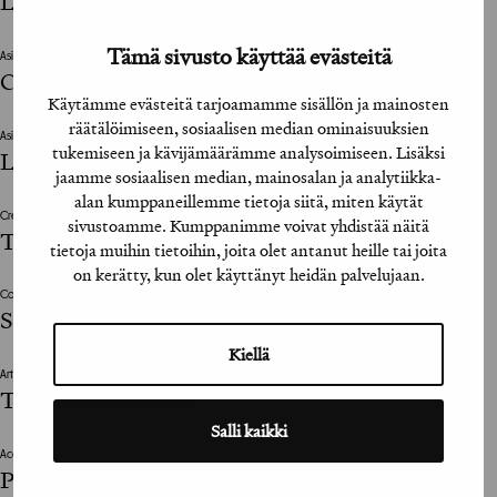
Laura Siltanen
Tämä sivusto käyttää evästeitä
Asiakkaan vastuuhenkilö / Client’s Representative
Christian Saukkola
Käytämme evästeitä tarjoamamme sisällön ja mainosten
räätälöimiseen, sosiaalisen median ominaisuuksien
Asiakkaan vastuuhenkilö / Client’s Representative
tukemiseen ja kävijämäärämme analysoimiseen. Lisäksi
Lauri Sipponen
jaamme sosiaalisen median, mainosalan ja analytiikka-
alan kumppaneillemme tietoja siitä, miten käytät
Creative Director
sivustoamme. Kumppanimme voivat yhdistää näitä
Tommi Laiho
tietoja muihin tietoihin, joita olet antanut heille tai joita
on kerätty, kun olet käyttänyt heidän palvelujaan.
Copywriter
Sami Korjus
Kiellä
Art Director
Tuomas Myllymäki
Salli kaikki
Account Director
Pia Dahlman