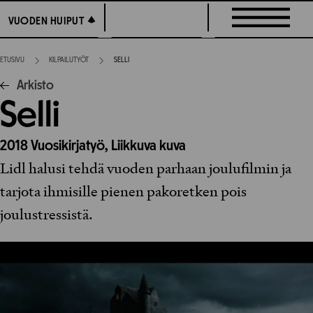
Siirry
VUODEN HUIPUT
VUODEN HUIPUT
suoraan
sisältöön
ETUSIVU
KILPAILUTYÖT
SELLI
Arkisto
Selli
2018
Vuosikirjatyö,
Liikkuva kuva
Lidl halusi tehdä vuoden parhaan joulufilmin ja
tarjota ihmisille pienen pakoretken pois
joulustressistä.