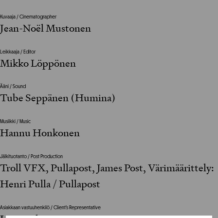
Kuvaaja / Cinematographer
Jean-Noël Mustonen
Leikkaaja / Editor
Mikko Löppönen
Ääni / Sound
Tube Seppänen (Humina)
Musiikki / Music
Hannu Honkonen
Jälkituotanto / Post Production
Troll VFX, Pullapost, James Post, Värimäärittely:
Henri Pulla / Pullapost
Asiakkaan vastuuhenkilö / Client’s Representative