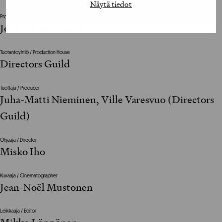
Näytä tiedot
Projektijohtaja / Project Manager
Johanna Murtomäki
Tuotantoyhtiö / Production House
Directors Guild
Tuottaja / Producer
Juha-Matti Nieminen, Ville Varesvuo (Directors
Guild)
Ohjaaja / Director
Misko Iho
Kuvaaja / Cinematographer
Jean-Noël Mustonen
Leikkaaja / Editor